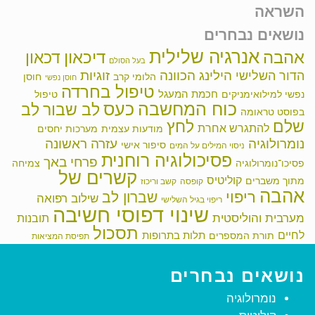
השראה
נושאים נבחרים
אנרגיה שלילית
אהבה
דיכאון
דכאון
בעל הסולם
הילינג
זוגיות
הכוונה
הדור השלישי
הלומי קרב
חוסן
חוסן נפשי
טיפול בחרדה
חכמת המעגל
נפשי למילואימניקים
טיפול
כוח המחשבה
כעס
לב שבור
לב
בפוסט טראומה
שלם
לחץ
להתגרש אחרת
מודעות עצמית
מערכות יחסים
נומרולוגיה
עזרה ראשונה
סיפור אישי
ניסוי המילים על המים
פסיכולוגיה רוחנית
פרחי באך
פסיכו־נומרולוגיה
צמיחה
קשרים של
קוליטיס
מתוך משברים
קופסה
קשב וריכוז
אהבה
ריפוי
שברון לב
שילוב רפואה
ריפוי בגיל השלישי
שינוי דפוסי חשיבה
מערבית והוליסטית
תובנות
תסכול
לחיים
תלות בתרופות
תורת המספרים
תפיסת המציאות
נושאים נבחרים
נומרולוגיה