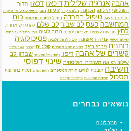
אנרגיה שלילית
אהבה
דיכאון
דכאון
הדור
הילינג
זוגיות
הכוונה
השלישי
הלומי קרב
חוסן נפשי למילואימניקים
כוח
טיפול בחרדה
חכמת המעגל
טיפול בפוסט טראומה
המחשבה
כעס
לב שבור
לב שלם
להתגרש אחרת
לחץ
נומרולוגיה
מודעות עצמית
מערכות יחסים
ניסוי המילים על המים
פסיכולוגיה
עזרה ראשונה
סיפור אישי
פסיכו־נומרולוגיה
רוחנית
פרחי באך
קוליטיס
צמיחה מתוך משברים
קשב וריכוז
קופסה
קשרים של אהבה
ריפוי
שברון לב
ריפוי בגיל השלישי
שינוי דפוסי
שילוב רפואה מערבית והוליסטית
חשיבה
תובנות לחיים
תלות בתרופות
תורת המספרים
תיקון קשרים
תסכול
תפיסת המציאות
תקשורת מקרבת
נושאים נבחרים
נומרולוגיה
קוליטיס