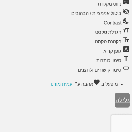
keyboard
ניווט מקלדת
visibility_off
ביטול אנימציות / הבהובים
nights_stay
Contrast
format_size
הגדלת טקסט
text_fields
הקטנת טקסט
font_download
גופן קריא
title
סימון כותרות
link
סימון קישורים ולחצנים
favorite
מופעל ב
אהבה
ע״י
עמית מורנו
גלילה
לראש
העמוד