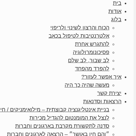
בית
אודות
בלוג
הכוח והרצון לשינוי ולריפוי
אלטרנטיבות לטיפול בכאב
להתגרש אחרת
פסיכונומרולוגיה
לב שבור, לב שלם
להפרד מהפחד
איך אפשר לעזור?
מעשה שהיה כך היה
יצירת קשר
הרצאות וסדנאות
בניית אינטליגנציה קבוצתית – מילואימניקים / חיי
לנצל את המומנטום להגדיל מכירות
סדנה לתקשורת מקרבת בארגונים וחברות
״והם חיו באושר״ – הרצאה לארגונים וחברות