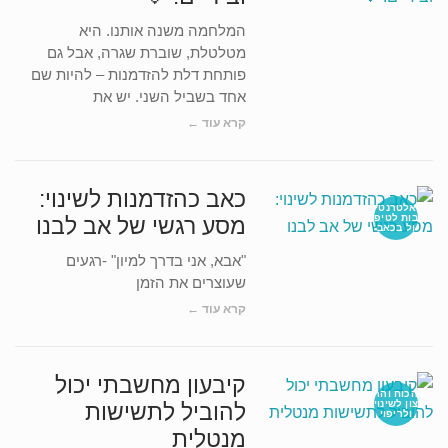
המלחמה משנה אותנו. היא
מטלטלת, שוברת שגרה, אבל גם
פותחת דלת להזדמנות – להיות שם
אחד בשביל השני. יש את
קרא עוד ←
כאב כהזדמנות לשינוי:
אלטרנטי
בות לטיפ
מסע רגשי של אב לבנו
ול בכאב
"אבא, אני בדרך למיון" -רגעים
שעוצרים את הזמן
קרא עוד ←
קיבעון מחשבתי יכול
הכוח והר
צון לשינוי
להוביל לתשישות
ולריפוי
מנטלית