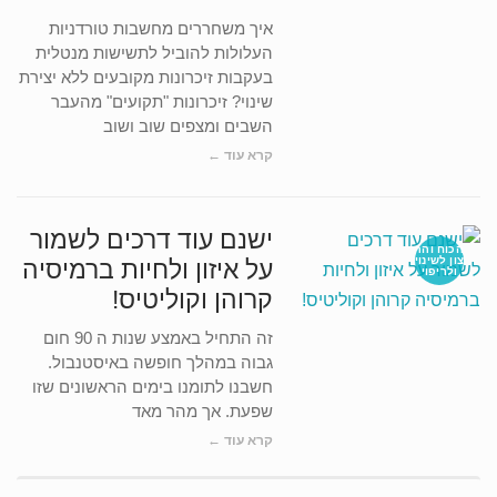
איך משחררים מחשבות טורדניות
העלולות להוביל לתשישות מנטלית
בעקבות זיכרונות מקובעים ללא יצירת
שינוי? זיכרונות "תקועים" מהעבר
השבים ומצפים שוב ושוב
קרא עוד ←
ישנם עוד דרכים לשמור
הכוח והר
צון לשינוי
על איזון ולחיות ברמיסיה
ולריפוי
קרוהן וקוליטיס!
זה התחיל באמצע שנות ה 90 חום
גבוה במהלך חופשה באיסטנבול.
חשבנו לתומנו בימים הראשונים שזו
שפעת. אך מהר מאד
קרא עוד ←