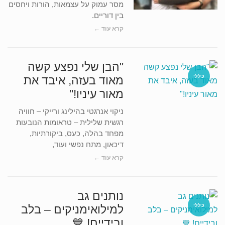
מסר עמוק על עצמאות, הורות ויחסים
בין דוריים.
קרא עוד ←
"הבן שלי נפצע קשה
כללי
מאוד בעזה, איבד את
מאור עיניו!"
ניקוי אנרגטי בהילינג ורייקי – חוויה
רגשית שלילית – טראומות הנובעות
מפחד בהלה, כעס, ביקורתיות,
דיכאון, מתח נפשי ועוד,
קרא עוד ←
נותנים גב
כללי
למילואימניקים – בלב
ובידיים! 💙