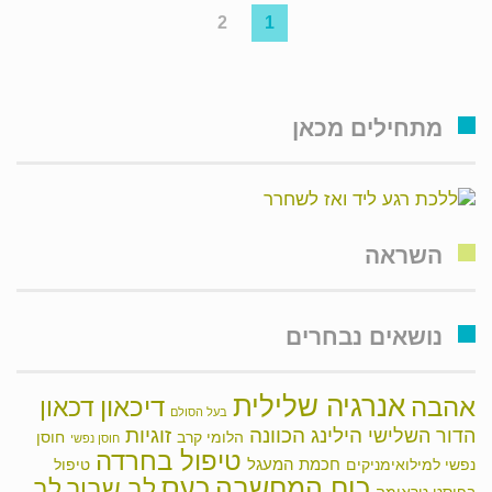
2
1
מתחילים מכאן
השראה
נושאים נבחרים
אנרגיה שלילית
אהבה
דיכאון
דכאון
בעל הסולם
הילינג
זוגיות
הכוונה
הדור השלישי
הלומי קרב
חוסן
חוסן נפשי
טיפול בחרדה
חכמת המעגל
נפשי למילואימניקים
טיפול
כוח המחשבה
כעס
לב שבור
לב