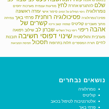
בפוסט טראומה
שלם
לחץ
להתגרש אחרת
מודעות עצמית
מערכות יחסים
נומרולוגיה
עזרה ראשונה
סיפור אישי
ניסוי המילים על המים
פסיכולוגיה רוחנית
פרחי באך
פסיכו־נומרולוגיה
צמיחה
קשרים של
קוליטיס
מתוך משברים
קופסה
קשב וריכוז
אהבה
ריפוי
שברון לב
שילוב רפואה
ריפוי בגיל השלישי
שינוי דפוסי חשיבה
מערבית והוליסטית
תובנות
תסכול
לחיים
תלות בתרופות
תורת המספרים
תפיסת המציאות
נושאים נבחרים
נומרולוגיה
קוליטיס
אלטרנטיבות לטיפול בכאב
פרחי באך