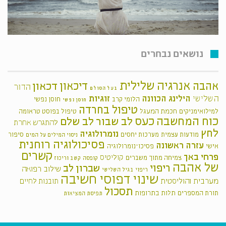
נושאים נבחרים
אנרגיה שלילית
אהבה
דיכאון
דכאון
הדור
בעל הסולם
הילינג
הכוונה
זוגיות
השלישי
הלומי קרב
חוסן נפשי
חוסן נפשי
טיפול בחרדה
חכמת המעגל
למילואימניקים
טיפול בפוסט טראומה
כוח המחשבה
כעס
לב שבור
לב שלם
להתגרש אחרת
לחץ
נומרולוגיה
מודעות עצמית
מערכות יחסים
סיפור
ניסוי המילים על המים
פסיכולוגיה רוחנית
עזרה ראשונה
אישי
פסיכו־נומרולוגיה
קשרים
פרחי באך
קוליטיס
צמיחה מתוך משברים
קופסה
קשב וריכוז
של אהבה
ריפוי
שברון לב
שילוב רפואה
ריפוי בגיל השלישי
שינוי דפוסי חשיבה
מערבית והוליסטית
תובנות לחיים
תסכול
תלות בתרופות
תורת המספרים
תפיסת המציאות