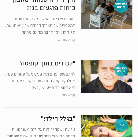
איך דחייה שנאה ומאבקי
פסיכונומר
כוחות פוגעים בנו?
ולוגיה
"אם עכשיו ישב אצלך מישהו עם אותם
המספרים של תאריך הלידה שלי, ואותו שם.
תגיד לו אותו הדבר מה שאמרתה
קרא עוד ←
"לכודים בתוך קופסה"
פסיכונומר
ולוגיה
לא נפגשנו פנים מול פנים מעל עשרים שנה.
מחלוקת קשה חתכה את הקשר בינינו אז.
היא השאירה פצע ישן, כעס
קרא עוד ←
"בגלל הילד!"
כללי
זוג עיני שקד ירוקות גדולות משורטטות
בדיוק רב. חצי חיוך שובב, אישה מטופחות