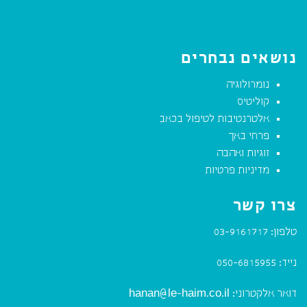
נושאים נבחרים
נומרולוגיה
קוליטיס
אלטרנטיבות לטיפול בכאב
פרחי באך
זוגיות ואהבה
מדיניות פרטיות
צרו קשר
טלפון:
03-9161717
נייד:
050-6815955
דואר אלקטרוני:
hanan@le-haim.co.il