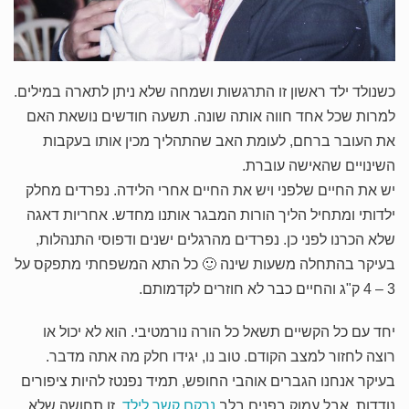
כשנולד ילד ראשון זו התרגשות ושמחה שלא ניתן לתארה במילים.
למרות שכל אחד חווה אותה שונה. תשעה חודשים נושאת האם
את העובר ברחם, לעומת האב שהתהליך מכין אותו בעקבות
השינויים שהאישה עוברת.
יש את החיים שלפני ויש את החיים אחרי הלידה. נפרדים מחלק
ילדותי ומתחיל הליך הורות המבגר אותנו מחדש. אחריות דאגה
שלא הכרנו לפני כן. נפרדים מהרגלים ישנים ודפוסי התנהלות,
בעיקר בהתחלה משעות שינה 🙂 כל התא המשפחתי מתפקס על
3 – 4 ק"ג והחיים כבר לא חוזרים לקדמותם.
יחד עם כל הקשיים תשאל כל הורה נורמטיבי. הוא לא יכול או
רוצה לחזור למצב הקודם. טוב נו, יגידו חלק מה אתה מדבר.
בעיקר אנחנו הגברים אוהבי החופש, תמיד נפנטז להיות ציפורים
נודדות. אבל עמוק בפנים בלב
נרקם קשר לילד
, זו תחושה שלא