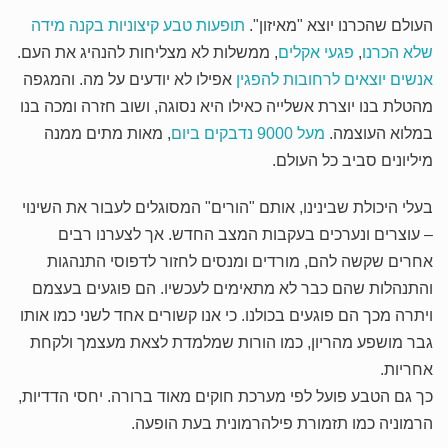
העולם שהכרנו יוצא "מאיזון".
תופעות טבע קיצוניות בקנה מידה
שלא הכרנו
,
פגעי אקלים
, ממשלות לא מצליחות להנהיג את העם.
אנשים יוצאים לרחובות להפגין
אפילו לא יודעים על מה. והמגפה
מהטלת בנו יוצרת אשלייה כאילו היא נסוגה, ושוב חזרה ומכה בנו
במלוא העוצמה.
מעל 9000 נדבקים ביום
, מאות מתים ממנה
מיליונים סביב כל העולם.
בעלי היכולת שבינינו, אותם "הורים" המסוגלים לעבור את השינוי
– עוצרים ונערכים בעקבות המצב החדש. אך לצערנו רבים
אחרים שקשה להם, מורדים ומנסים לחזור לדפוסי התנהגות
והתנהלות שהם כבר לא מתאימים לעכשיו. הם פוגעים בעצמם
ויתרה מכך הם פוגעים בכולנו. כי אנו קשורים אחד לשני כמו אותו
גבר מושפע מהריון, כמו הורות שמלמדת לצאת מעצמך ולקחת
אחריות.
כך גם הטבע פועל לפי מערכת חוקים מאוד ברורה. יחסי הדדיות,
הרמוניה כמו תזמורת פילהרמונית בעת הופעה.