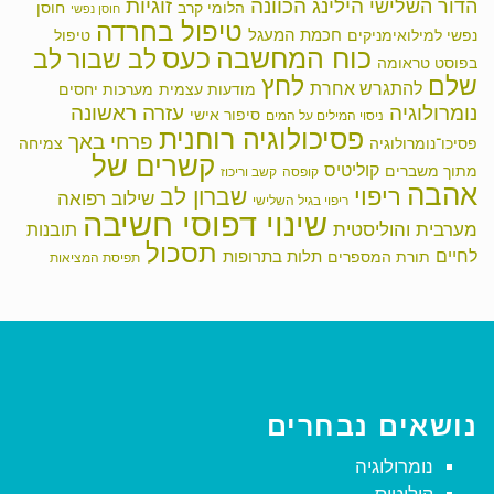
הילינג
זוגיות
הכוונה
הדור השלישי
הלומי קרב
חוסן
חוסן נפשי
טיפול בחרדה
חכמת המעגל
נפשי למילואימניקים
טיפול
כוח המחשבה
כעס
לב שבור
לב
בפוסט טראומה
שלם
לחץ
להתגרש אחרת
מודעות עצמית
מערכות יחסים
נומרולוגיה
עזרה ראשונה
סיפור אישי
ניסוי המילים על המים
פסיכולוגיה רוחנית
פרחי באך
פסיכו־נומרולוגיה
צמיחה
קשרים של
קוליטיס
מתוך משברים
קופסה
קשב וריכוז
אהבה
ריפוי
שברון לב
שילוב רפואה
ריפוי בגיל השלישי
שינוי דפוסי חשיבה
מערבית והוליסטית
תובנות
תסכול
לחיים
תלות בתרופות
תורת המספרים
תפיסת המציאות
נושאים נבחרים
נומרולוגיה