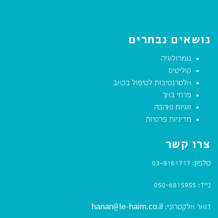
נושאים נבחרים
נומרולוגיה
קוליטיס
אלטרנטיבות לטיפול בכאב
פרחי באך
זוגיות ואהבה
מדיניות פרטיות
צרו קשר
טלפון:
03-9161717
נייד:
050-6815955
דואר אלקטרוני:
hanan@le-haim.co.il