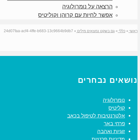
הרצאה על נומרולוגיה
אפשר לחיות עם קרוהן וקוליטיס
ראשי
»
כללי
»
גם בשקט נמצאים מילים
»
24d07faa-acf4-4ffe-b683-13c9664b9db7
נושאים נבחרים
נומרולוגיה
קוליטיס
אלטרנטיבות לטיפול בכאב
פרחי באך
זוגיות ואהבה
מדיניות פרטיות