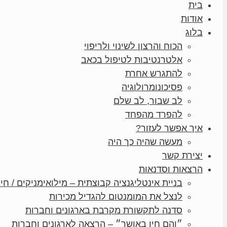
בית
אודות
בלוג
הכוח והרצון לשינוי ולריפוי
אלטרנטיבות לטיפול בכאב
להתגרש אחרת
פסיכונומרולוגיה
לב שבור, לב שלם
להפרד מהפחד
איך אפשר לעזור?
מעשה שהיה כך היה
יצירת קשר
הרצאות וסדנאות
בניית אינטליגנציה קבוצתית – מילואימניקים / חיי
לנצל את המומנטום להגדיל מכירות
סדנה לתקשורת מקרבת בארגונים וחברות
״והם חיו באושר״ – הרצאה לארגונים וחברות