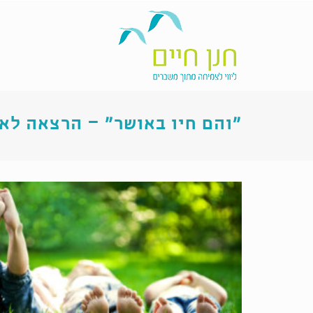
״והם חיו באושר״ – הרצאה לאר