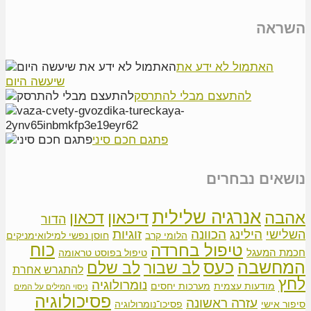
השראה
האתמול לא ידע את
שיעשה היום
להתעצם מבלי להתרסק
פתגם חכם סיני
נושאים נבחרים
אנרגיה שלילית
אהבה
דיכאון
דכאון
הדור
הילינג
זוגיות
הכוונה
השלישי
הלומי קרב
חוסן נפשי למילואימניקים
כוח
טיפול בחרדה
חכמת המעגל
טיפול בפוסט טראומה
המחשבה
כעס
לב שבור
לב שלם
להתגרש אחרת
לחץ
נומרולוגיה
מודעות עצמית
מערכות יחסים
ניסוי המילים על המים
פסיכולוגיה
עזרה ראשונה
סיפור אישי
פסיכו־נומרולוגיה