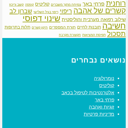
רוחנית
פרחי באך
קוליטיס
צמיחה מתוך משברים
קשב וריכוז
קופסה
קשרים של אהבה
ריפוי
שברון לב
ריפוי בגיל השלישי
שינוי דפוסי
שילוב רפואה מערבית והוליסטית
חשיבה
תובנות לחיים
תלות בתרופות
תורת המספרים
תיקון קשרים
תסכול
תפיסת המציאות
תקשורת מקרבת
נושאים נבחרים
נומרולוגיה
קוליטיס
אלטרנטיבות לטיפול בכאב
פרחי באך
זוגיות ואהבה
מדיניות פרטיות