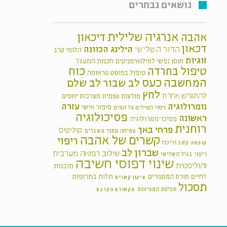
נושאים נבחרים
אנרגיה שלילית
אהבה
דיכאון
דכאון
הילינג
הכוונה
הדור השלישי
הלומי קרב
זוגיות
חכמת המעגל
חוסן נפשי למילואימניקים
כוח
טיפול בחרדה
טיפול בפוסט טראומה
המחשבה
כעס
לב שבור
לב שלם
לחץ
להתגרש אחרת
מודעות עצמית
מערכות יחסים
נומרולוגיה
עזרה
סיפור אישי
ניסוי המילים על המים
פסיכולוגיה
ראשונה
פסיכו־נומרולוגיה
רוחנית
פרחי באך
קוליטיס
צמיחה מתוך משברים
קשרים של אהבה
ריפוי
קשב וריכוז
קופסה
שברון לב
שילוב רפואה מערבית
ריפוי בגיל השלישי
שינוי דפוסי חשיבה
והוליסטית
תובנות
לחיים
תלות בתרופות
תורת המספרים
תיקון קשרים
תסכול
תפיסת המציאות
תקשורת מקרבת