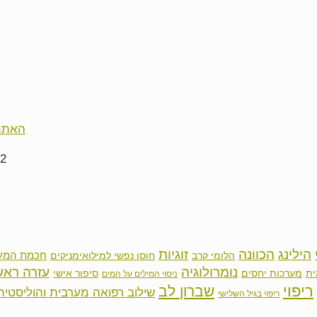
האתמו
הילינג
זוגיות
הכוונה
חכמת המע
הלומי קרב
חוסן נפשי למילואימניקים
נומרולוגיה
עזרה ראש
ית
סיפור אישי
מערכות יחסים
ניסוי המילים על המים
ריפוי
שברון לב
שילוב רפואה מערבית והוליסטית
ריפוי בגיל השלישי