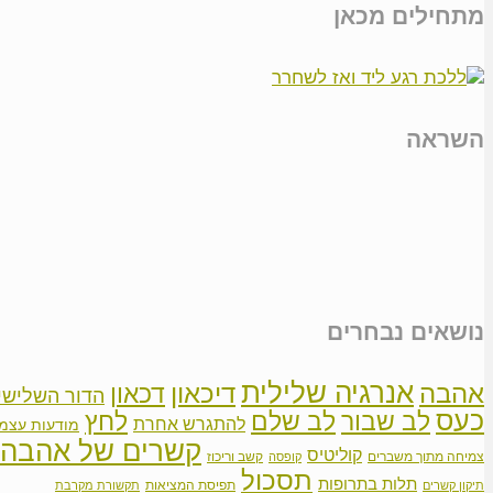
מתחילים מכאן
השראה
נושאים נבחרים
אנרגיה שלילית
אהבה
דיכאון
דכאון
הדור השלישי
כעס
לב שבור
לב שלם
לחץ
להתגרש אחרת
מודעות עצמ
קשרים של אהבה
קוליטיס
צמיחה מתוך משברים
קשב וריכוז
קופסה
תסכול
תלות בתרופות
תפיסת המציאות
תיקון קשרים
תקשורת מקרבת