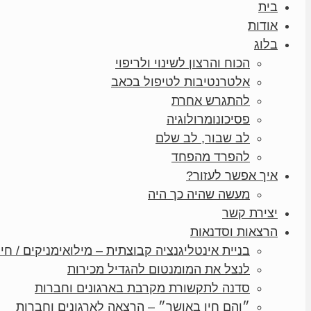
בית
אודות
בלוג
הכוח והרצון לשינוי ולריפוי
אלטרנטיבות לטיפול בכאב
להתגרש אחרת
פסיכונומרולוגיה
לב שבור, לב שלם
להפרד מהפחד
איך אפשר לעזור?
מעשה שהיה כך היה
יצירת קשר
הרצאות וסדנאות
בניית אינטליגנציה קבוצתית – מילואימניקים / חיי
לנצל את המומנטום להגדיל מכירות
סדנה לתקשורת מקרבת בארגונים וחברות
״והם חיו באושר״ – הרצאה לארגונים וחברות