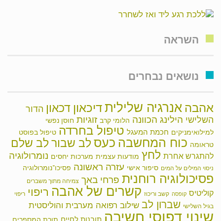
השראה
נושאים נבחרים
אנרגיה שלילית
אהבה
דיכאון
דכאון
הדור
הילינג
זוגיות
הכוונה
השלישי
הלומי קרב
חוסן נפשי
טיפול בחרדה
חכמת המעגל
למילואימניקים
טיפול בפוסט
כוח המחשבה
כעס
לב שבור
לב שלם
טראומה
לחץ
נומרולוגיה
להתגרש אחרת
מודעות עצמית
מערכות יחסים
עזרה ראשונה
סיפור אישי
פסיכו־נומרולוגיה
ניסוי המילים על המים
פסיכולוגיה רוחנית
פרחי באך
צמיחה מתוך משברים
קשרים של אהבה
ריפוי
קוליטיס
קשב וריכוז
ריפוי
קופסה
שברון לב
שילוב רפואה מערבית והוליסטית
בגיל השלישי
שינוי דפוסי חשיבה
תובנות לחיים
תורת המספרים