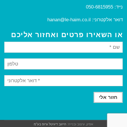
נייד:
050-6815955
דואר אלקטרוני:
hanan@le-haim.co.il
או השאירו פרטים ואחזור אליכם
אפיון, עיצוב ובנייה:
הייווב דיגיטל גרופ בע"מ