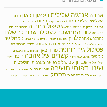
אנרגיה שלילית
אהבה
דיכאון
דכאון
הדור
הילינג
זוגיות
הכוונה
השלישי
הלומי קרב
חוסן נפשי
טיפול בחרדה
חכמת המעגל
למילואימניקים
טיפול בפוסט
כוח המחשבה
כעס
לב שבור
לב שלם
טראומה
לחץ
נומרולוגיה
להתגרש אחרת
מודעות עצמית
מערכות יחסים
עזרה ראשונה
סיפור אישי
פסיכו־נומרולוגיה
ניסוי המילים על המים
פסיכולוגיה רוחנית
פרחי באך
צמיחה מתוך משברים
קשרים של אהבה
ריפוי
קוליטיס
קשב וריכוז
ריפוי
קופסה
שברון לב
שילוב רפואה מערבית והוליסטית
בגיל השלישי
שינוי דפוסי חשיבה
תובנות לחיים
תורת המספרים
תסכול
תלות בתרופות
תפיסת המציאות
תיקון קשרים
תקשורת מקרבת