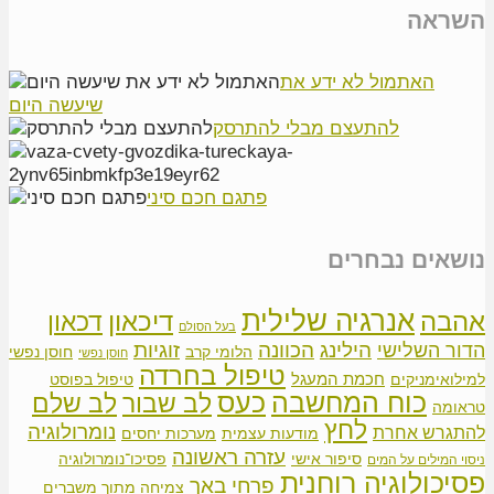
השראה
האתמול לא ידע את
שיעשה היום
להתעצם מבלי להתרסק
פתגם חכם סיני
נושאים נבחרים
אנרגיה שלילית
אהבה
דיכאון
דכאון
בעל הסולם
הילינג
זוגיות
הכוונה
הדור השלישי
הלומי קרב
חוסן נפשי
חוסן נפשי
טיפול בחרדה
חכמת המעגל
למילואימניקים
טיפול בפוסט
כוח המחשבה
כעס
לב שבור
לב שלם
טראומה
לחץ
נומרולוגיה
להתגרש אחרת
מודעות עצמית
מערכות יחסים
עזרה ראשונה
סיפור אישי
פסיכו־נומרולוגיה
ניסוי המילים על המים
פסיכולוגיה רוחנית
פרחי באך
צמיחה מתוך משברים