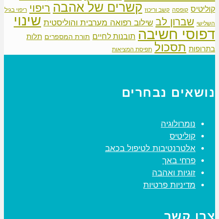
קשרים של אהבה
ריפוי
קוליטיס
קופסה
קשב וריכוז
ריפוי בגיל
שינוי
שברון לב
שילוב רפואה מערבית והוליסטית
השלישי
דפוסי חשיבה
תובנות לחיים
תלות
תורת המספרים
תסכול
בתרופות
תפיסת המציאות
נושאים נבחרים
נומרולוגיה
קוליטיס
אלטרנטיבות לטיפול בכאב
פרחי באך
זוגיות ואהבה
מדיניות פרטיות
צרו קשר