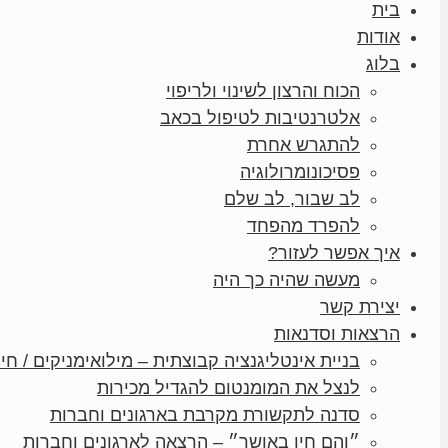
בית
אודות
בלוג
הכוח והרצון לשינוי ולריפוי
אלטרנטיבות לטיפול בכאב
להתגרש אחרת
פסיכונומרולוגיה
לב שבור, לב שלם
להפרד מהפחד
איך אפשר לעזור?
מעשה שהיה כך היה
יצירת קשר
הרצאות וסדנאות
בניית אינטליגנציה קבוצתית – מילואימניקים / חיי
לנצל את המומנטום להגדיל מכירות
סדנה לתקשורת מקרבת בארגונים וחברות
״והם חיו באושר״ – הרצאה לארגונים וחברות