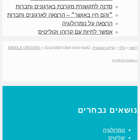
סדנה לתקשורת מקרבת בארגונים וחברות
״והם חיו באושר״ – הרצאה לארגונים וחברות
הרצאה על נומרולוגיה
אפשר לחיות עם קרוהן וקוליטיס
ראשי
»
כללי
»
קרקע אמצעית MIDDLE GROUND
42a2e86f-53b9-44cb-9a82-
»
0c352b3a8dcc
נושאים נבחרים
נומרולוגיה
קוליטיס