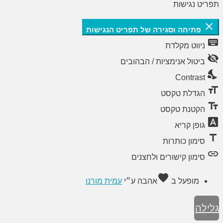
תפריט נגישות
close
פתיחה וסגירה של תפריט הנגישות
keyboard
ניווט מקלדת
visibility_off
ביטול אנימציות / הבהובים
nights_stay
Contrast
format_size
הגדלת טקסט
text_fields
הקטנת טקסט
font_download
גופן קריא
title
סימון כותרות
link
סימון קישורים ולחצנים
favorite
מופעל ב
אהבה
ע״י
עמית מורנו
גלילה