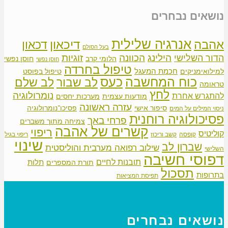
נושאים נבחרים
אנרגיה שלילית
אהבה
דיכאון
דכאון
בעל הסולם
הילינג
זוגיות
הכוונה
הדור השלישי
הלומי קרב
חוסן נפשי
חוסן נפשי
טיפול בחרדה
חכמת המעגל
למילואימניקים
טיפול בפוסט
כוח המחשבה
כעס
לב שבור
לב שלם
טראומה
לחץ
נומרולוגיה
להתגרש אחרת
מודעות עצמית
מערכות יחסים
עזרה ראשונה
סיפור אישי
פסיכו־נומרולוגיה
ניסוי המילים על המים
פסיכולוגיה רוחנית
פרחי באך
צמיחה מתוך משברים
קשרים של אהבה
ריפוי
קוליטיס
קופסה
קשב וריכוז
ריפוי בגיל
שינוי
שברון לב
שילוב רפואה מערבית והוליסטית
השלישי
דפוסי חשיבה
תובנות לחיים
תלות
תורת המספרים
תסכול
בתרופות
תפיסת המציאות
נושאים נבחרים