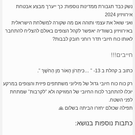
נשק כבד תגבורת ממדינות נוספות: כך ייערך מבצע אבטחת
אירוויזיון 2024
ואני שואל את עצמי ותוהה אם מה שקורה למשלחת הישראלית
באירוויזיון בשוודיה יאפשר לקהל הצופים באולם להצליח להתחבר
לאותו כוח חיובי תדר רוחני חובק לבבות?
חייבים!!!
כתוב ב קהלת ב 13- " …כִּיתְרוֹן הָאוֹר מִן הַחֹשֶׁךְ ".
רק כוח כוח חיובי גדול של מיליוני משתתפים פיזית והצופים במרקע
יוכלו להתחבר לכוח החיובי של המוזיקה ולא "לקרבות" שמתחת
לפני השטח.
תפילה שכולם יחזרו הביתה בשלום 🙏
כתבות נוספות בנושא: