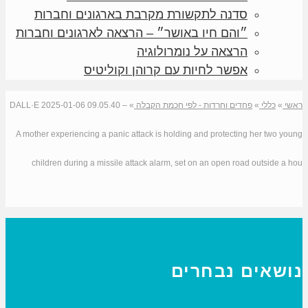
סדנה לתקשורת מקרבת בארגונים וחברות
״והם חיו באושר״ – הרצאה לארגונים וחברות
הרצאה על נומרולוגיה
אפשר לחיות עם קרוהן וקוליטיס
ראשי
»
כללי
»
פחדים וחרדות - לפי חכמת הקבלה
»
DALL·E 2025-01-06 09.05.40 –
A mother experiencing a panic attack is holding and protecting her two young
children during a missile attack alarm, set on an open road outside a hou
נושאים נבחרים