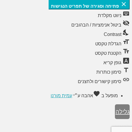
close
פתיחה וסגירה של תפריט הנגישות
keyboard
ניווט מקלדת
visibility_off
ביטול אנימציות / הבהובים
nights_stay
Contrast
format_size
הגדלת טקסט
text_fields
הקטנת טקסט
font_download
גופן קריא
title
סימון כותרות
link
סימון קישורים ולחצנים
favorite
מופעל ב
אהבה
ע״י
עמית מורנו
גלילה
לראש