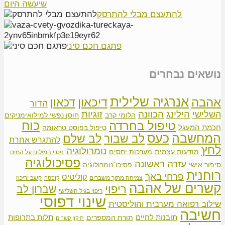
שיעשה היום
להתעצם מבלי להתרסק
פתגם חכם סיני
נושאים נבחרים
אנרגיה שלילית
אהבה
דיכאון
דכאון
הדור
הילינג
זוגיות
הכוונה
השלישי
הלומי קרב
חוסן נפשי למילואימניקים
כוח
טיפול בחרדה
חכמת המעגל
טיפול בפוסט טראומה
המחשבה
כעס
לב שבור
לב שלם
להתגרש אחרת
לחץ
נומרולוגיה
מודעות עצמית
מערכות יחסים
ניסוי המילים על המים
פסיכולוגיה
עזרה ראשונה
סיפור אישי
פסיכו־נומרולוגיה
רוחנית
פרחי באך
קוליטיס
צמיחה מתוך משברים
קשב וריכוז
קופסה
קשרים של אהבה
ריפוי
שברון לב
ריפוי בגיל השלישי
שינוי דפוסי
שילוב רפואה מערבית והוליסטית
חשיבה
תובנות לחיים
תלות בתרופות
תורת המספרים
תיקון קשרים