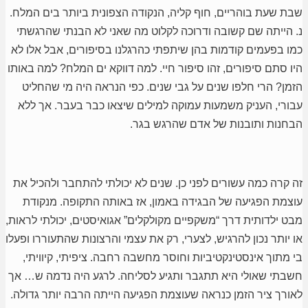
שבת שעת בוהריים, חוף קליה, הנקודה הצפונית ביותר בים המלח.
נ. הייתה שם קשובה ודרוכה לקלוט מה שאני לא הבנתי שהרגשתי
כמו בפעמים קודמות בהן שיתפתי כהרגלנו בסיפורים, אבל אלו לא
היו סתם סיפורים, זהו סיפור חיי. למה דווקא ים המלח? למה באותו
הזמן? הרי חלפו שנים על גבי שנים. כפי הנראה היה מי שהחליט
עבורי, העניק משמעות עמוקה למילים שיצאו כבר בעבר. אך ללא
הבחנות ותובנות של אדם שהרגש בגר.
זה קרה כמה עשורים לפני כן. שנים לא יכולתי להתחבר ולהכיל את
עוצמת הפגיעה של הבגידה באמון, אז באותה התקופה. מנקודת
מבט ילדותית דרך “משקפיים מקולקלים” אגואיסטים, יכולתי לראות,
או יותר נכון להרגיש, לצערי, רק את עצמי והרצונות שהתעוררו ופעלו
בי מתוך אינסטינקטיביות וחוסר מחשבה רחבה. ציפיתי, קיוויתי,
חשבתי שאולי היא תתגבר ותגיע לסליחה. לרגע היה נדמה ש… אך
לאורך ציר הזמן כנראה שעוצמת הפגיעה הייתה הרבה יותר גדולה.