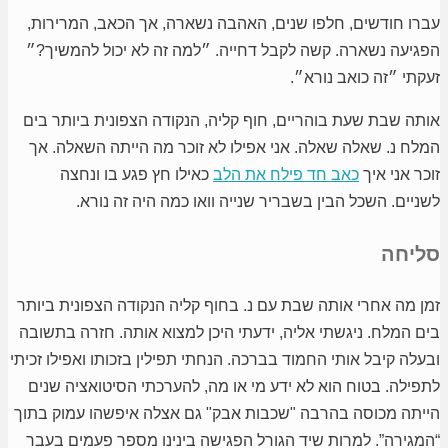
עברו חודשים, חלפו שנים, האהבה נשארה, אך הכאב, המרירות,
הפגיעה נשארה. קשה לקבל דחייה. ״למה זה לא יכול להמשיך?״
זעקתי ״זה כואב נורא״.
אותה שבת שעת בוהריים, חוף קליה, הנקודה הצפונית ביותר בים
המלח נ. שאלה שאלה. אני אפילו לא זוכר מה הייתה השאלה. אך
זוכר אני איך
כאב חד פילח את הלב
כאילו חץ פגע בו ונחצה
לשניים. השכל הבין בשבריר שנייה וואו כמה היה זה נורא.
סליחה
זמן מה אחרי אותה שבת עם נ. בחוף קליה הנקודה הצפונית ביותר
בים המלח.
ניגשתי אליה, ידעתי היכן למצוא אותה. חזרה בתשובה
ובעלה קיבל אותי החמוד בברכה. הנחתי תפילין בזכותו ואפילו זכיתי
לתפילה. בטוח הוא לא ידע מי או מה, להערכתי הסיטואציה שנים
הייתה מכוסה בהרבה "שכבות אבק" גם אצלה איפשהו עמוק בתוך
“המגירה”. למרות שיד הגורל הפגישה בינינו מספר פעמים בעבר