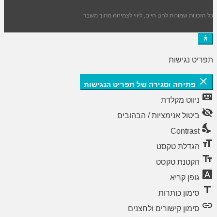
כל הזכויות שמורות לחנן חיים, ליווי לצמיחה מתוך משבר
תפריט נגישות
close
פתיחה וסגירה של תפריט הנגישות
keyboard
ניווט מקלדת
visibility_off
ביטול אנימציות / הבהובים
nights_stay
Contrast
format_size
הגדלת טקסט
text_fields
הקטנת טקסט
font_download
גופן קריא
title
סימון כותרות
link
סימון קישורים ולחצנים