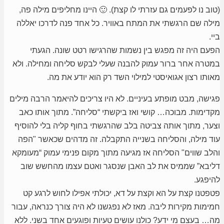
(טוב נו לפעמים גם עזרתי לו קצת). 🙂 היינו מחליפים מילה פה,
מילה שם הרגשתי את המתח באוויר. כל אחד פנה לדרכו יאללה
ביי.
הפעם היה זה מפגש בין נשמות שהרגישו רטט שונה. הגעתי
במטרה אחר ברור עמוק להבנה שעלי לבקש סליחה ומחילה. ולא
מאותו רצון אגואיסטי למילוי השד רק הוא יודע את מה.
פגישה, מבט מופתע בעיניים. לא היו צריכים להיאמר הרבה מילים
מקדימות. מבוכה… קושי ואז ביקשתי “סליחה”. מתוך אותו כאב
וצער, מתוך אותה צביטה בלב שהרגשתי בחוף קליה בלי להוסיף
עוד מילה, והסליחה בשנייה התקבלה. זה מדהים שכאשר "הפה
והלב שווים" הסליחה אז מגיעה מתוך מקום פנימי עמוק “מעומקא
דליבא” שממיס את לב האבן שנסגר ואטם עצמו מהחשש שוב
להיפגע.
פטפטנו קצת על הא וקצת על דא, יכולתי אפילו לחוש לרגע קט
חמימות מקירות ליבה.
מאז לא נפגשנו לא היה צורך כנראה, עבור
מה… בעצם מי ידע? כולנו עושים טעיות ופוגעים אחד בשני. ללא