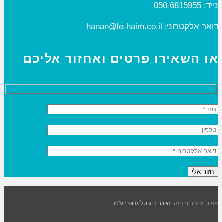
נייד:
050-6815955
דואר אלקטרוני:
hanan@le-haim.co.il
או השאירו פרטים ואחזור אליכם
אפיון, עיצוב ובנייה:
הייווב דיגיטל גרופ בע"מ