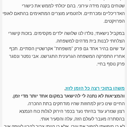
שטחים בקנה מידה עירוני. בהם יכולתי לממש את כישורי
האדריכליים ומכרתיים. ולהטמיע מוצרים המתאימים בהתאם לאופי
הפרויקטים.
במקביל נישאתי, נולדו לנו שלושה ילדים מקסימים. בזכות קישורי
הצלחתי לבנות בית מדהים למשפחה.
עד שיום בהיר אחד גם פרק "משפחת" אקרשטיין הסתיים. תכף
אחריו התפרקה המשפחה הגרעינית התגרשנו. אבי נפטר ונסגר
פרק נוסף בחיי.
משהו בתוכי רצה כל הזמן לזוז
,
והמציאות לא נתנה לי להישאר במקום אחד יותר מדי זמן.
החיים שינו כיוון למחוזות שהיו מודחקים בתת ההכרה.
רצון שנזרע עוד בהיותי נער בכפר הירוק לגלות כוח הנמצא
בהסתרה מעבר לעולם הזה, עלה והסעיר אותי.
לא כי חיפשתי להפוך את עורי, אלא כי הייתי צריך להבין לעומק איך