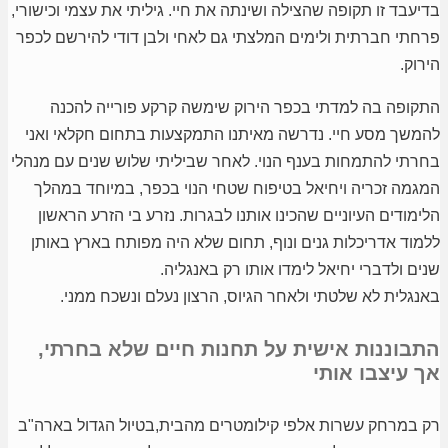
בדיעבד זו תקופה שהצילה ושינתה את חיי. גיליתי את עצמי וכישורי,
פרחתי חברתית ולימים המלצתי גם לאחי ולבן דודי להירשם לכפר
הירוק.
התקופה בה למדתי בכפר הירוק שימשה קרקע פורייה להכנה
להמשך מסע חיי. נדרשה מאיתנו התמקצעות בתחום חקלאי ואני
בחרתי להתמחות בענף הנוי. לאחר שביליתי שלוש שנים עם מנהלי
המגמה זכריה ויחיאל בטיפוח שטחי הנוי בכפר, במיוחד במהלך
הלימודים העיוניים שהכינו אותנו לבגרות. נזרע בי הזרע הראשון
ללמוד אדריכלות גנים ונוף, תחום שלא היה מפותח בארץ באותן
שנים ולדברי יחיאל לימדו אותו רק באנגליה.
באנגלית לא שלטתי ולאחר הגיוס, הרצון נעלם ונשכח ממני.
התבוננות אישית על תחנות חיים שלא בחרתי,
אך עיצבו אותי
רק במרחק עשרות אלפי קילומטרים מהבית,בטיול הגדול בארה"ב