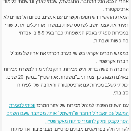
אחרי הצבא הכל התחבר. התגבשתי, שבתי לארץ ונרשמתי ללימודי
ארכיטקטורה.
המארג הרגשי דרש תנועה וקשרים עם אנשים. בסיום הלימודים לא
ראיתי את עצמי יושב לשרטט שעות במשרד אדריכלים. את כישורי
במכירות ספגתי בעסק המשפחתי כבר בגיל 8-9 בו עבדתי
בחופשות ושבתות.
במפגש חברים אקראי בשישי בערב הכרתי את אחיו של מנכ"ל
חברת אקרשטיין.
החברה חיפשה בדיוק איש מכירות, התקבלתי מיד למשרת מכירות
באולם תצוגה. כך צמחתי ב"משפחת אקרשטיין" במשך 20 שנים.
יכולתי לשלב מכירות עם ארכיטקטורה והאהבה שלי לפיתוח
סביבתי.
עם השנים הפכתי למנהל מכירות של אזור המרכז
וזכיתי לסגירת
המעגל עם יואב ז"ל החבר ש"חישמל" אותי. מסתבר שעם השנים
הפך לקבלן ונזקק לחומרי פיתוח מאקרשטיין.
לקחתי חלק בפרויקטים מבתים פרטיים, מבני ציבור ועד פיתוח