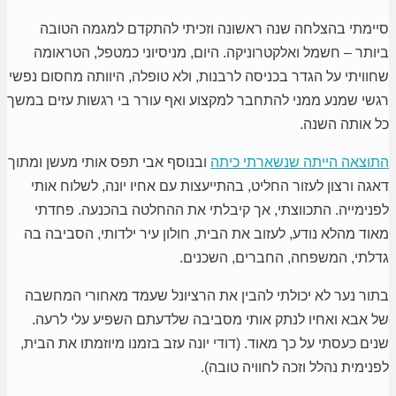
סיימתי בהצלחה שנה ראשונה וזכיתי להתקדם למגמה הטובה
ביותר – חשמל ואלקטרוניקה. היום, מניסיוני כמטפל, הטראומה
שחוויתי על הגדר בכניסה לרבנות, ולא טופלה, היוותה מחסום נפשי
רגשי שמנע ממני להתחבר למקצוע ואף עורר בי רגשות עזים במשך
כל אותה השנה.
התוצאה הייתה שנשארתי כיתה
ובנוסף אבי תפס אותי מעשן ומתוך
דאגה ורצון לעזור החליט, בהתייעצות עם אחיו יונה, לשלוח אותי
לפנימייה. התכווצתי, אך קיבלתי את ההחלטה בהכנעה. פחדתי
מאוד מהלא נודע, לעזוב את הבית, חולון עיר ילדותי, הסביבה בה
גדלתי, המשפחה, החברים, השכנים.
בתור נער לא יכולתי להבין את הרציונל שעמד מאחורי המחשבה
של אבא ואחיו לנתק אותי מסביבה שלדעתם השפיע עלי לרעה.
שנים כעסתי על כך מאוד. (דודי יונה עזב בזמנו מיוזמתו את הבית,
לפנימית נהלל וזכה לחוויה טובה).