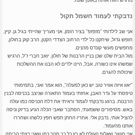
מרגיש חווה אותה באופן שונה.
נדבקתי לעמוד חשמל תקול
אני שב לילדותי "מזפזפ" בציר הזמן. אני מעריך שהייתי בגיל גן. קיץ,
חופש גדול, שיחקנו כל ילדי הרחוב הצדדי הקטן, הרב קוק בחולון,
מחפשים מעשי קונדס מהנים.
מול הבית שלנו שכן בניין הרבנות של חולון. יואב חברי ז"ל, הרגיש
שמשהו אינו כשורה, אבל, היינו ילדים לא הבנו את ההשלכות
שיכולות להגרם.
"יאוו איזה אוויר טוב יש כאן למעלה", הוא אמר ואני, בתמימותי
טיפסתי על גדר האבן, אחזתי בעמוד התאורה שניצב בכניסה לבנין
הרבנות. ברגע נדבקתי לעמוד וראיתי את דלת הכניסה כמו עולה
באש. מסיפורים ששמעתי, הסתבר שאבי הכלה הגיע בדיוק וניסה
להציל אותי, נדבק אלי. אחריו החתן תפש חפץ כלשהו ושחררו
אותנו מהעמוד.
אני חושב שאלוף העולם לא רץ כל כך מהר כמו שאני רצתי הביתה