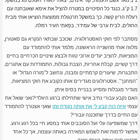
1 בינואר גשם זלעפות, קור אימים, יצאתי לאוויר העולם פג במשקל
1.7 ק"ג, כנגד כל הסיכויים במטרה להציל את אימא שאובחנה עם
רעלת הריון קשה. כך במשקל תרנגולת ממוצעת הוציאו אותי מבית
החולים, לבית ערבי של עמידר, בפַאתֵי העיר רמלה.
מסתבר לפי חוקי האסטרולוגיה, שכוכב שבתאי הנקרא גם סאטורן,
מלווה אותי מהשנייה הראשונה, מלמד אותי להתמודד עם
המציאות, להציב יעדים ארוכי טווח ולבצע שינויים הכרחיים בחיים
דרך קשיים, קבלת אחריות, הצבת גבולות, התמודדות עם אתגרים,
התבגרות, שיעורים קרמתיים ומבנה, ונחשב ל"מורה הגדול" או
"המחנך". אסטרולוגים מגדירים אותו כקובע את חוקי המציאות,
מגדיר מגבלות ומסייע בבניית בסיס איתן.
האם נקבע עבורי נתיב אישי שתחילתו ברגע היוולדי?ואני שואל את
עצמי
איזה כוח קבע לי את אותה נקודת זמן
שאני אצטרך להתמודד
עם החיים בדרך שתוכננה עבורי?
דרך שמשפיעה עלי ועל הסובבים אותי במסע חיי בכל רגע ורגע.
אפשר לדמות זאת לשמש המאירה באותה עוצמה, אך כל אחד