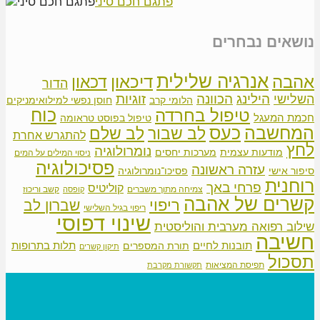
פתגם חכם סיני
נושאים נבחרים
אנרגיה שלילית
אהבה
דיכאון
דכאון
הדור
הילינג
זוגיות
הכוונה
השלישי
הלומי קרב
חוסן נפשי למילואימניקים
כוח
טיפול בחרדה
חכמת המעגל
טיפול בפוסט טראומה
המחשבה
כעס
לב שבור
לב שלם
להתגרש אחרת
לחץ
נומרולוגיה
מודעות עצמית
מערכות יחסים
ניסוי המילים על המים
פסיכולוגיה
עזרה ראשונה
סיפור אישי
פסיכו־נומרולוגיה
רוחנית
פרחי באך
קוליטיס
צמיחה מתוך משברים
קשב וריכוז
קופסה
קשרים של אהבה
ריפוי
שברון לב
ריפוי בגיל השלישי
שינוי דפוסי
שילוב רפואה מערבית והוליסטית
חשיבה
תובנות לחיים
תלות בתרופות
תורת המספרים
תיקון קשרים
תסכול
תפיסת המציאות
תקשורת מקרבת