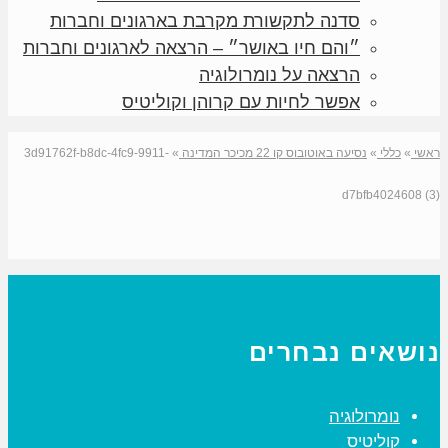
סדנה לתקשורת מקרבת בארגונים וחברות
״והם חיו באושר״ – הרצאה לארגונים וחברות
הרצאה על נומרולוגיה
אפשר לחיות עם קרוהן וקוליטיס
ראשי
»
כללי
»
נסיעה באוטובוס קו 22 מכיכר המדינה
»
3d91762f-b8dc-4fc9-9911-
d7bfb4024608 (3)
נושאים נבחרים
נומרולוגיה
קוליטיס