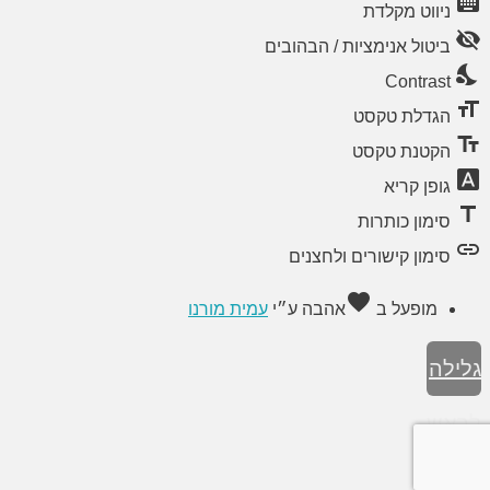
keyboard
ניווט מקלדת
visibility_off
ביטול אנימציות / הבהובים
nights_stay
Contrast
format_size
הגדלת טקסט
text_fields
הקטנת טקסט
font_download
גופן קריא
title
סימון כותרות
link
סימון קישורים ולחצנים
favorite
מופעל ב
אהבה
ע״י
עמית מורנו
גלילה
לראש
העמוד