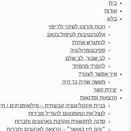
בית
אודות
בלוג
הכוח והרצון לשינוי ולריפוי
אלטרנטיבות לטיפול בכאב
להתגרש אחרת
פסיכונומרולוגיה
לב שבור, לב שלם
להפרד מהפחד
איך אפשר לעזור?
מעשה שהיה כך היה
יצירת קשר
הרצאות וסדנאות
בניית אינטליגנציה קבוצתית – מילואימניקים / חיי
לנצל את המומנטום להגדיל מכירות
סדנה לתקשורת מקרבת בארגונים וחברות
״והם חיו באושר״ – הרצאה לארגונים וחברות