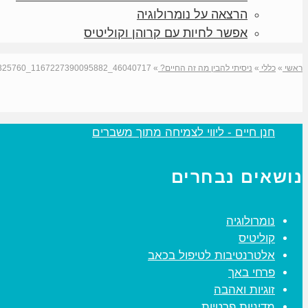
הרצאה על נומרולוגיה
אפשר לחיות עם קרוהן וקוליטיס
ראשי
»
כללי
»
ניסיתי להבין מה זה החיים?
»
46040717_1167227390095882_6264330317998325760_n (2)
‏חנן חיים - ליווי לצמיחה מתוך משברים‏
נושאים נבחרים
נומרולוגיה
קוליטיס
אלטרנטיבות לטיפול בכאב
פרחי באך
זוגיות ואהבה
מדיניות פרטיות