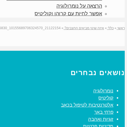
הרצאה על נומרולוגיה
אפשר לחיות עם קרוהן וקוליטיס
ראשי
»
כללי
»
איזה שינוי מביאים החצבים?
»
21122154_10155689706324570_747686830_n
נושאים נבחרים
נומרולוגיה
קוליטיס
אלטרנטיבות לטיפול בכאב
פרחי באך
זוגיות ואהבה
מדיניות פרטיות