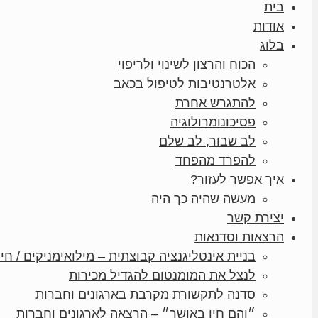
בית
אודות
בלוג
הכוח והרצון לשינוי ולריפוי
אלטרנטיבות לטיפול בכאב
להתגרש אחרת
פסיכונומרולוגיה
לב שבור, לב שלם
להפרד מהפחד
איך אפשר לעזור?
מעשה שהיה כך היה
יצירת קשר
הרצאות וסדנאות
בניית אינטליגנציה קבוצתית – מילואימניקים / חיי
לנצל את המומנטום להגדיל מכירות
סדנה לתקשורת מקרבת בארגונים וחברות
״והם חיו באושר״ – הרצאה לארגונים וחברות