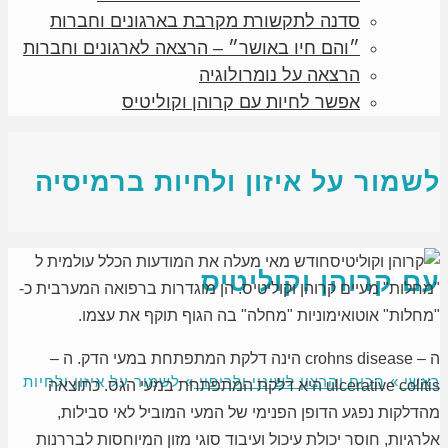
סדנה לתקשורת מקרבת בארגונים וחברות
״והם חיו באושר״ – הרצאה לארגונים וחברות
הרצאה על נומרולוגיה
אפשר לחיות עם קרוהן וקוליטיס
לשמור על איזון ולחיות ברמיסיה
חודש מאי מעלה את המודעות הכלל עולמית ל
עם קרוהן וקוליטיס
"מחלות" מעיים קרוהן וקוליטיס. הן מוגדרות ברפואה המערבית כ-
"מחלות" אוטואימוניות "מחלה" בה הגוף תוקף את עצמו.
ה – crohns disease הינה דלקת המתפתחת במעי הדק. ה –
ראשי
»
הכוח והרצון לשינוי ולריפוי
»
לשמור על איזון ולחיות
ulcerative colitis היא דלקת המתפתחת במעי הגס. כתוצאה
מהדלקות נפגע הדופן הפנימי של המעי המוביל לאי סבילות,
אלרגיות, חוסר יכולת עיכול ועיבוד סוגי מזון המיוחסות לבררנות