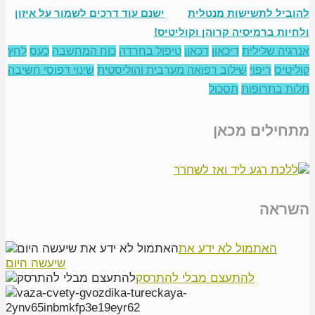
להוביל לתשישות מנטלית
ישנם עוד דרכים לשמור על איזון
ולחיות ברמיסיה קרוהן וקוליטיס!
אנרגיה שלילית
דיכאון
דכאון
טיפול בחרדה
כוח המחשבה
כעס
לחץ
קוליטיס
ריפוי
שילוב רפואה מערבית והוליסטית
שינוי דפוסי חשיבה
תלות בתרופות
תסכול
מתחילים מכאן
השראה
האתמול לא ידע את
שיעשה היום
להתעצם מבלי להתרסק