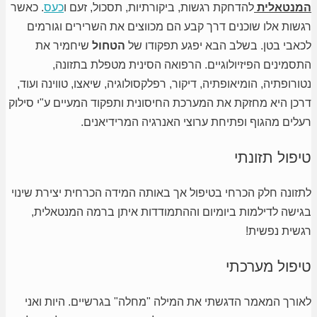
המנטאלית
להדחקת רגשות, ביקורתיות, תסכול, זעם ו
כעס
. כאשר
רגשות אלו שוכנים דרך קבע הם מכווצים את השרירים וגורמים
לכאבי בטן. בשלב הבא יפגע תפקודו של
הטחול
שיחמיר את
התסמינים הפיזיולוגיים. הרפואה הסינית מטפלת בתזונה,
נטורופתיה, הומיאופתיה, דיקור, רפלקסולוגיה, שיאצו, טווינה ועוד,
דרכן היא מחזקת את המערכת החיסונית ותפקוד המעיים ע"י סילוק
רעלים מהגוף ופתיחת ערוצי האנרגיה המרידיאנים.
טיפול תזונתי
לתזונה חלק הכרחי בטיפול אך באותה המידה הכרחית יצירת שינוי
בגישה לדילמות ביומיום וההתמודדות איתן ברמה המנטאלית,
רגשית נפשית!
טיפול מערכתי
לאורך המאמר הדגשתי את המילה "מחלה" בגרשיים. היות ואני