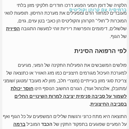
הלקויה של דופן המעי הפגוע דרכו חודרים חלקיקי מזון בלתי
ברמיסיה עם קרוהן וקוליטיס
מעובדים למחזור הדם ומפעילים את מערכת החיסון. תופעות לוואי
המוכרות ל"חולי" הקרוהן והקוליטיס הן כאבי בטן עזים, גזים,
שלשולים, דימומים והפרשות ריריות זוהי למעשה התגובה
הפיזית
של הגוף.
לפי הרפואה הסינית
פולשים המשבשים את הפעילות התקינה של המעי, מגיעים
למערכת העיכול מגורמים חיצוניים כמו מזג האוויר או כתוצאה של
צריכת סוגי מזון בעייתיים (מוצרי חלב, מזון לא מעובד /מטוגן /שומני
/מתובלן, אלכוהול ועוד). הגורם החשוב הנוסף הינו
חוסר יכולת
לשמור על סביבה פנימית יציבה למרות השינויים החלים
בסביבה החיצונית
.
התוצאה היא מתח כרוני ורגשות שלילים המשפעים על כל הגוף ואף
על המעיים שפוגעים בתפקוד התקין של
הכבד
המוביל
ברמה