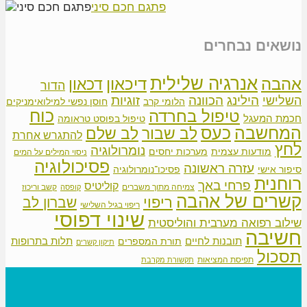
פתגם חכם סיני
נושאים נבחרים
אנרגיה שלילית
אהבה
דיכאון
דכאון
הדור
הילינג
זוגיות
הכוונה
השלישי
הלומי קרב
חוסן נפשי למילואימניקים
כוח
טיפול בחרדה
חכמת המעגל
טיפול בפוסט טראומה
המחשבה
כעס
לב שבור
לב שלם
להתגרש אחרת
לחץ
נומרולוגיה
מודעות עצמית
מערכות יחסים
ניסוי המילים על המים
פסיכולוגיה
עזרה ראשונה
סיפור אישי
פסיכו־נומרולוגיה
רוחנית
פרחי באך
קוליטיס
צמיחה מתוך משברים
קשב וריכוז
קופסה
קשרים של אהבה
ריפוי
שברון לב
ריפוי בגיל השלישי
שינוי דפוסי
שילוב רפואה מערבית והוליסטית
חשיבה
תובנות לחיים
תלות בתרופות
תורת המספרים
תיקון קשרים
תסכול
תפיסת המציאות
תקשורת מקרבת