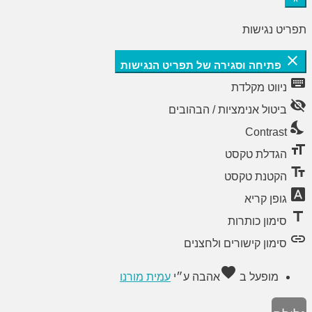
תפריט נגישות
close
פתיחה וסגירה של תפריט הנגישות
keyboard
ניווט מקלדת
visibility_off
ביטול אנימציות / הבהובים
nights_stay
Contrast
format_size
הגדלת טקסט
text_fields
הקטנת טקסט
font_download
גופן קריא
title
סימון כותרות
link
סימון קישורים ולחצנים
favorite
מופעל ב
אהבה
ע״י
עמית מורנו