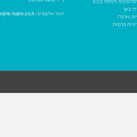
נייד:
050-6815955
טרנטיבות לטיפול בכאב
חי באך
דואר אלקטרוני:
n@le-haim.co.il
יות ואהבה
ניות פרטיות