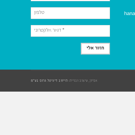
hana
אפיון, עיצוב ובנייה:
הייווב דיגיטל גרופ בע"מ