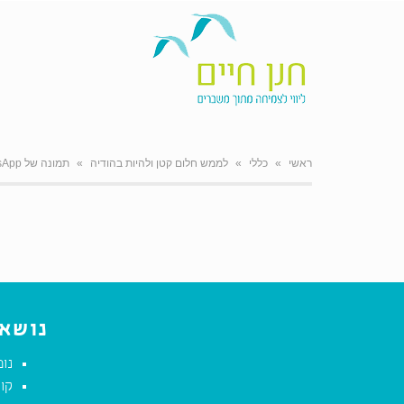
ראשי
»
כללי
»
לממש חלום קטן ולהיות בהודיה
»
תמונה של WhatsApp‏ 2024-05-29 בשעה 13.32.38_c1cfa073
נושאי
נומ
קול