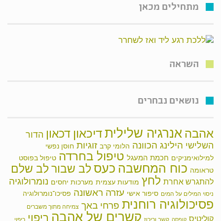
מתחילים מכאן
השראה
נושאים נבחרים
אנרגיה שלילית
אהבה
דיכאון
דכאון
הדור
הילינג
זוגיות
הכוונה
השלישי
הלומי קרב
חוסן נפשי
טיפול בחרדה
חכמת המעגל
למילואימניקים
טיפול בפוסט
כוח המחשבה
כעס
לב שבור
לב שלם
טראומה
לחץ
נומרולוגיה
להתגרש אחרת
מודעות עצמית
מערכות יחסים
עזרה ראשונה
סיפור אישי
פסיכו־נומרולוגיה
ניסוי המילים על המים
פסיכולוגיה רוחנית
פרחי באך
צמיחה מתוך משברים
קשרים של אהבה
ריפוי
קוליטיס
קשב וריכוז
ריפוי
קופסה