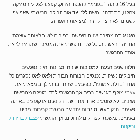
בגיל 16 כיתה י' בפנימיית הכפר הירוק. קפצנו לצלילי המוזיקה,
צחקנו, התבדחנו, השתוללנו עד אור הבוקר. הרגשתי שאני עף
לשמים ולא רוצה לחזור למציאות האפורה.
מאז אותה מסיבה שנים חיפשתי בפורים לשוב לאותה עוצמת
החוויה הראשונית. כל שנה חיפשתי את המסיבה שתחזיר לי את
אותה ההרגשה…
חלפו שנים הגעתי למסיבות שונות ומגוונות. היינו נפגשים,
חיבוקים נשיקות. נכנסים חבורות חבורות ולאט לאט נסגרים כל
אחד "בדלת אמותיו". בפעמים שהתחברתי לוַויְבּ מצאתי את
עצמי מוקף באנשים רבים אך הרגשתי לבד. מוזיקה מחרישת
אוזניים, לא שומעים אחד את השני, רק נעים או קופצים באותה
פעימה. חנק מעשן סיגריות יחד עם הרגשת קרירות. מביט
בעיניים, נמשכתי לצחוקים לחיוכים. אך הרגשתי
עצבות בדידות
וריקנות
.