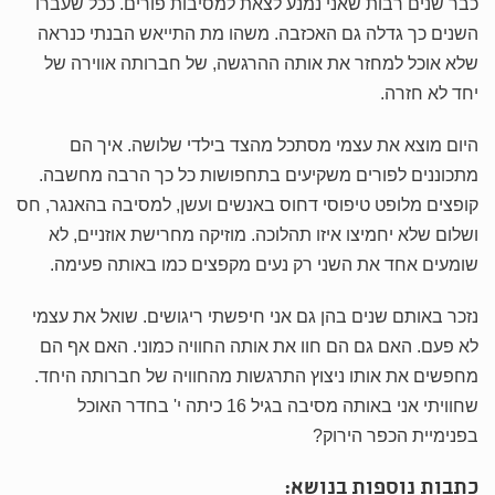
כבר שנים רבות שאני נמנע לצאת למסיבות פורים. ככל שעברו
השנים כך גדלה גם האכזבה. משהו מת התייאש הבנתי כנראה
שלא אוכל למחזר את אותה ההרגשה, של חברותה אווירה של
יחד לא חזרה.
היום מוצא את עצמי מסתכל מהצד בילדי שלושה. איך הם
מתכוננים לפורים משקיעים בתחפושות כל כך הרבה מחשבה.
קופצים מלופט טיפוסי דחוס באנשים ועשן, למסיבה בהאנגר, חס
ושלום שלא יחמיצו איזו תהלוכה. מוזיקה מחרישת אוזניים, לא
שומעים אחד את השני רק נעים מקפצים כמו באותה פעימה.
נזכר באותם שנים בהן גם אני חיפשתי ריגושים. שואל את עצמי
לא פעם. האם גם הם חוו את אותה החוויה כמוני. האם אף הם
מחפשים את אותו ניצוץ התרגשות מהחוויה של חברותה היחד.
שחוויתי אני באותה מסיבה בגיל 16 כיתה י' בחדר האוכל
בפנימיית הכפר הירוק?
כתבות נוספות בנושא: