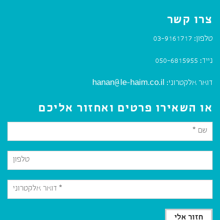
צרו קשר
טלפון:
03-9161717
נייד:
050-6815955
דואר אלקטרוני:
hanan@le-haim.co.il
או השאירו פרטים ואחזור אליכם