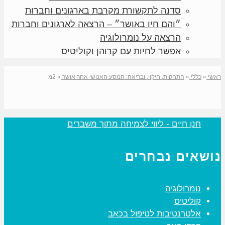
סדנה לתקשורת מקרבת בארגונים וחברות
״והם חיו באושר״ – הרצאה לארגונים וחברות
הרצאה על נומרולוגיה
אפשר לחיות עם קרוהן וקוליטיס
ראשי
»
כללי
»
התחקות, חיקוי, ובריאה: המסע האנושי אחר אושר
»
2מ
‏חנן חיים - ליווי לצמיחה מתוך משברים‏
נושאים נבחרים
נומרולוגיה
קוליטיס
אלטרנטיבות לטיפול בכאב