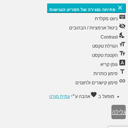
close
פתיחה וסגירה של תפריט הנגישות
keyboard
ניווט מקלדת
visibility_off
ביטול אנימציות / הבהובים
nights_stay
Contrast
format_size
הגדלת טקסט
text_fields
הקטנת טקסט
font_download
גופן קריא
title
סימון כותרות
link
סימון קישורים ולחצנים
favorite
מופעל ב
אהבה
ע״י
עמית מורנו
גלילה
לראש