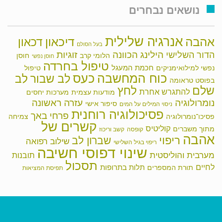
נושאים נבחרים
אנרגיה שלילית
אהבה
דיכאון
דכאון
בעל הסולם
הילינג
זוגיות
הכוונה
הדור השלישי
הלומי קרב
חוסן
חוסן נפשי
טיפול בחרדה
חכמת המעגל
נפשי למילואימניקים
טיפול
כוח המחשבה
כעס
לב שבור
לב
בפוסט טראומה
שלם
לחץ
להתגרש אחרת
מודעות עצמית
מערכות יחסים
נומרולוגיה
עזרה ראשונה
סיפור אישי
ניסוי המילים על המים
פסיכולוגיה רוחנית
פרחי באך
פסיכו־נומרולוגיה
צמיחה
קשרים של
קוליטיס
מתוך משברים
קופסה
קשב וריכוז
אהבה
ריפוי
שברון לב
שילוב רפואה
ריפוי בגיל השלישי
שינוי דפוסי חשיבה
מערבית והוליסטית
תובנות
תסכול
לחיים
תלות בתרופות
תורת המספרים
תפיסת המציאות