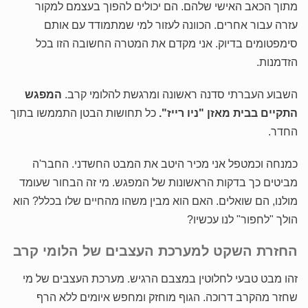
מתוך הכאב האישי שלהם. הם יכולים להפוך בעצמם למקור
עזרה עבור אחרים. הכוונה לעזור למי שמתמודד עם אותם
סימפטומים בדיוק. אני מקדם את המטרה החשובה הזו בכל
הזדמנות.
השבוע העברתי סדנה ראשונה ומרגשת להלומי קרב.
המפגש
התקיים בבית מאזן "ניו רייז".
כל תחושות הבטן התממשו בתוך
החדר.
כמנחה וכמטפל אני מכיר היטב את המבט החשדני. החבר'ה
מביטים כך בדקות הראשונות של המפגש. מי זה הבחור שעומד
מולנו, הם שואלים. האם הוא מבין משהו מהחיים שלו בכלל? הוא
הולך "לחפור" לנו עכשיו?
החזרת השקט למערכת העצבים של הלומי קרב
זהו מבט טבעי לחלוטין במצבם הרגיש. מערכת העצבים של מי
שחזר מהקרב דרוכה. הגוף מוחזק ומחפש איומים ללא הרף