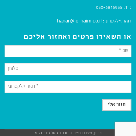
נייד:
050-6815955
דואר אלקטרוני:
hanan@le-haim.co.il
או השאירו פרטים ואחזור אליכם
אפיון, עיצוב ובנייה:
הייווב דיגיטל גרופ בע"מ