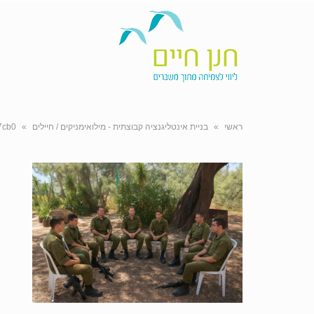
ראשי
»
בניית אינטליגנציה קבוצתית - מילואימניקים / חיילים
»
7cb0