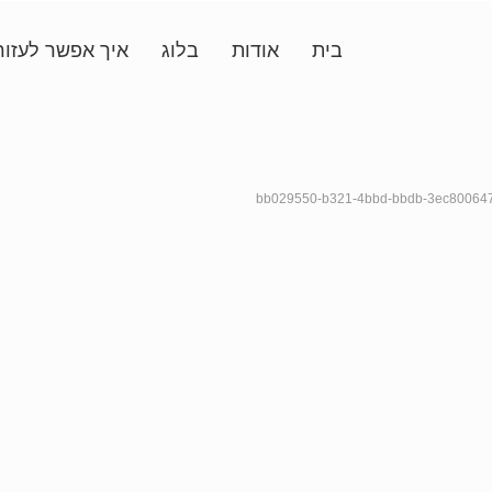
בית
אודות
בלוג
איך אפשר לעזור
bb029550-b321-4bbd-bbdb-3ec80064