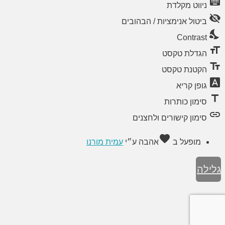
keyboard
ניווט מקלדת
visibility_off
ביטול אנימציות / הבהובים
nights_stay
Contrast
format_size
הגדלת טקסט
text_fields
הקטנת טקסט
font_download
גופן קריא
title
סימון כותרות
link
סימון קישורים ולחצנים
favorite
מופעל ב
אהבה
ע״י
עמית מורנו
גלילה
לראש
העמוד