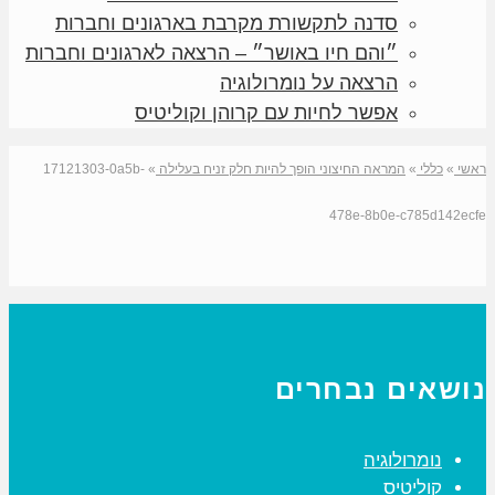
סדנה לתקשורת מקרבת בארגונים וחברות
״והם חיו באושר״ – הרצאה לארגונים וחברות
הרצאה על נומרולוגיה
אפשר לחיות עם קרוהן וקוליטיס
ראשי
»
כללי
»
המראה החיצוני הופך להיות חלק זניח בעלילה
»
17121303-0a5b-
478e-8b0e-c785d142ecfe
נושאים נבחרים
נומרולוגיה
קוליטיס