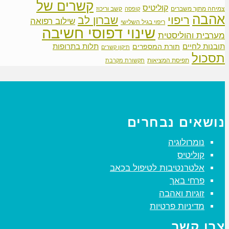
קשרים של
קוליטיס
צמיחה מתוך משברים
קשב וריכוז
קופסה
אהבה
ריפוי
שברון לב
שילוב רפואה
ריפוי בגיל השלישי
שינוי דפוסי חשיבה
מערבית והוליסטית
תובנות לחיים
תלות בתרופות
תורת המספרים
תיקון קשרים
תסכול
תפיסת המציאות
תקשורת מקרבת
נושאים נבחרים
נומרולוגיה
קוליטיס
אלטרנטיבות לטיפול בכאב
פרחי באך
זוגיות ואהבה
מדיניות פרטיות
צרו קשר