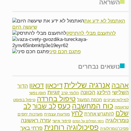
השראה
האתמול לא ידע את
שיעשה היום
להתעצם מבלי להתרסק
פתגם חכם סיני
נושאים נבחרים
אנרגיה שלילית
אהבה
דיכאון
דכאון
הדור
הילינג
זוגיות
הכוונה
השלישי
הלומי קרב
חוסן נפשי
טיפול בחרדה
חכמת המעגל
למילואימניקים
טיפול בפוסט
כוח המחשבה
כעס
לב שבור
לב
טראומה
שלם
לחץ
להתגרש אחרת
מודעות עצמית
מערכות יחסים
נומרולוגיה
עזרה ראשונה
סיפור אישי
ניסוי המילים על המים
פסיכולוגיה רוחנית
פרחי באך
פסיכו־נומרולוגיה