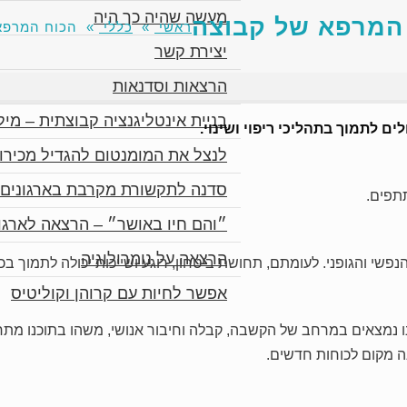
מעשה שהיה כך היה
המרפא של קבוצה
ראשי
»
כללי
»
הכוח המרפא
יצירת קשר
הרצאות וסדנאות
בניית אינטליגנציה קבוצתית – מילו
ים לתמוך בתהליכי ריפוי ושינוי.
לנצל את המומנטום להגדיל מכירו
סדנה לתקשורת מקרבת בארגונים 
תפים.
״והם חיו באושר״ – הרצאה לארגו
הרצאה על נומרולוגיה
שי והגופני. לעומתם, תחושת ביטחון, רוגע ושייכות יכולה לתמוך בכ
אפשר לחיות עם קרוהן וקוליטיס
נמצאים במרחב של הקשבה, קבלה וחיבור אנושי, משהו בתוכנו מתח
ה מקום לכוחות חדשים.