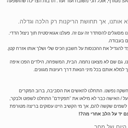
טיסה ליעדים חובקי עולם, שופינג ב SALE מטורף, אוכל הכי משובח ועוד ועוד. תרבות הצריכה שהושפעה
א אותנו, אך תחושת הריקנות רק הלכה וגדלה.
נו מסוגלים להסתדר זה עם זה. פעלנו אגואיסטית תוך ניצול הדדי.
 בעבודה.
צד להגדיל את ההכנסות על חשבון הכיס שלי ושלך אותו אזרח קטן.
נו, גם שם לא מצאנו נחמה. הבית, המשפחה, הילדים הפכו איפה
 למלא אותם בכל מיני הנאות דרך רעיונות מגוונים.
שחשקה נפשנו. התחלנו להאשים את הסביבה, ברוב המקרים
ל / האישה כבר לא מילאו את "תפקידם" התחלנו לשפוט ולבקר,
 לשמים שקשה להם, אך מי הקשיב היינו עסוקים בריצה מטורפת
ם יד על הלב אחרי מה?!
היום של מחר.