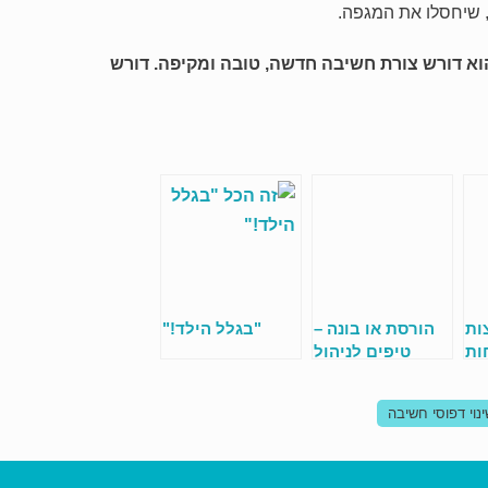
, שיחסלו את המגפה.
הוא דורש צורת חשיבה חדשה, טובה ומקיפה. דורש
ות
הורסת או בונה –
"בגלל הילד!"
ות
טיפים לניהול
ין
מריבה ♣ מיוחד
ם.
לחופש הגדול ♣
נוי דפוסי חשיבה