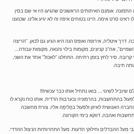
ונה. אומנם האיתותים הראשונים שהגיעו היו אי שם בסין
 ראינו סרט אימה. היינו בטוחים איפה זה לא יגיע אלינו. שכנענו
דרך איטליה, אירופה ואופס הנה היא הגיע גם לכאן. "הריצה
יים", אח"כ קניונים, מקומות בילוי והנאה, מקומות עבודה…
רובה. סיר לחץ בזמן רתיחה. התחלנו "לאכול" אחד את השני,
ותה תיבה.
שיוביל לשינוי… בואו נתחיל אותו כבר עכשיו!!!
פעול בהתחשבות, בהרמוניה ובערבות הדדית. אותו כוח נקרא לו
ברה האנושית לאיזון ולפעול בהֲלִימָה אליו. צורת מחשבה
שבות ואהבה, דווקא בימי הקורונה.
י מעל ההבדלים וחילוקי הדעות. מעל התחרותיות הניצול ההדדי.