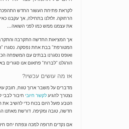
לקראת פתיחת העשור החדש התהפכה התמ
הרחוקה. זלזלנו בתחילה, אך עקבנו כאילו
את עצמנו ממש כמו לפני השואה…
אך המציאות החדשה התקרבה והתקרבה. 
המטורפת" בבת אחת נפסקה. נסגרו "השמ
ואופס נסגרנו בבתים עם המשפחה הכי ק
הורגלנו "לברוח" פתאום אנו סגורים בא
אז מה עושים עכשיו?
מדברים על משבר ארוך טווח, חובק עולם 
נצטרך להגיע
לקשר חיובי
חיבור לבבי ל
הטבע פועל היום בכוח כדי להשיב את הח
חדשה, טובה ומקיפה. דורשת מאתנו התח
אם נקדים תרופה למכה ונפתח יחס חיוב