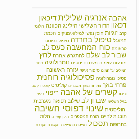
אנרגיה שלילית
אהבה
דיכאון
דכאון
הילינג
הכוונה
הדור השלישי
הלומי
זוגיות
חכמת
קרב
חוסן נפשי למילואימניקים
טיפול בחרדה
המעגל
טיפול בפוסט
כוח המחשבה
כעס
לב
טראומה
שבור
לב שלם
לחץ
להתגרש אחרת
נומרולוגיה
מודעות עצמית
מערכות יחסים
ניסוי
עזרה ראשונה
סיפור אישי
המילים על המים
פסיכולוגיה רוחנית
פסיכו־נומרולוגיה
פרחי באך
קוליטיס
צמיחה מתוך משברים
קשב
קופסה
קשרים של אהבה
ריפוי
וריכוז
ריפוי
שברון לב
שילוב רפואה מערבית
בגיל השלישי
שינוי דפוסי חשיבה
והוליסטית
תובנות לחיים
תלות
תורת המספרים
תיקון קשרים
תסכול
בתרופות
תפיסת המציאות
תקשורת מקרבת