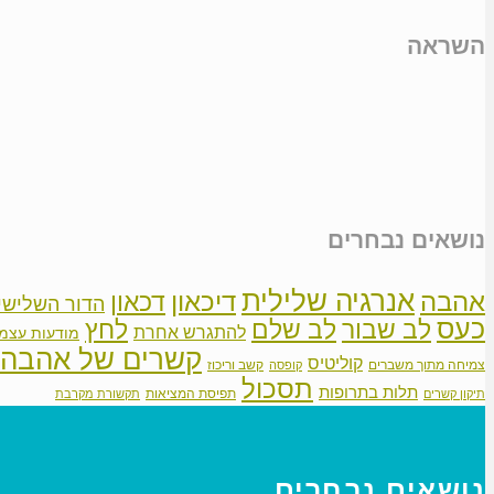
השראה
נושאים נבחרים
אנרגיה שלילית
אהבה
דיכאון
דכאון
הדור השלישי
כעס
לב שבור
לב שלם
לחץ
להתגרש אחרת
מודעות עצמ
קשרים של אהבה
קוליטיס
צמיחה מתוך משברים
קשב וריכוז
קופסה
תסכול
תלות בתרופות
תפיסת המציאות
תיקון קשרים
תקשורת מקרבת
נושאים נבחרים