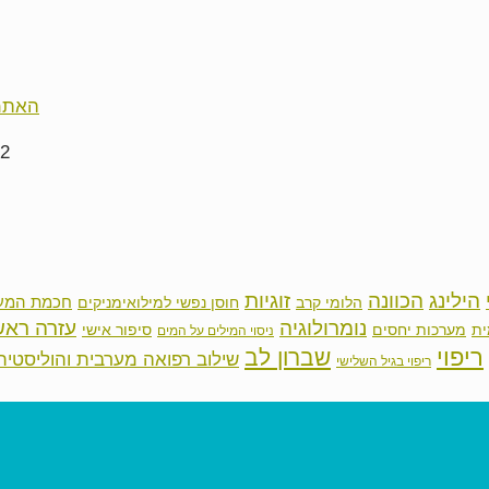
האתמו
הילינג
זוגיות
הכוונה
חכמת המע
הלומי קרב
חוסן נפשי למילואימניקים
נומרולוגיה
עזרה ראש
ית
סיפור אישי
מערכות יחסים
ניסוי המילים על המים
ריפוי
שברון לב
שילוב רפואה מערבית והוליסטית
ריפוי בגיל השלישי