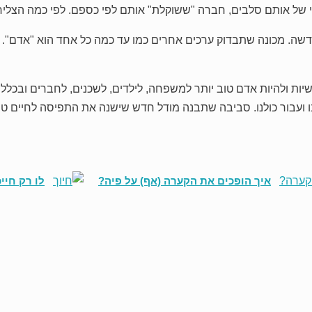
ישי של אותם סלבים, חברה "ששוקלת" אותם לפי כספם. לפי כמה הצל
דשה. מכונה שתבדוק ערכים אחרים כמו עד כמה כל אחד הוא "אדם". אי
יות ולהיות אדם טוב יותר למשפחה, לילדים, לשכנים, לחברים ובכלל 
נו ועבור כולנו. סביבה שתבנה מודל חדש שישנה את התפיסה לחיים טו
איך הופכים את הקערה (אף) על פיה?
לו רק חיי