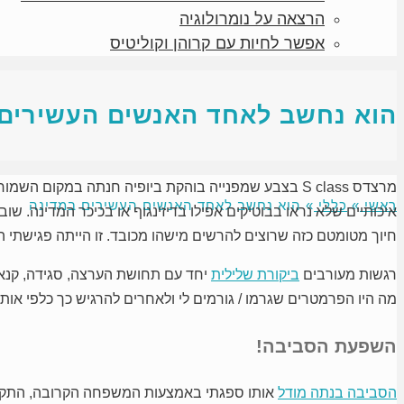
הרצאה על נומרולוגיה
אפשר לחיות עם קרוהן וקוליטיס
הוא נחשב לאחד האנשים העשירים
ראשי
»
כללי
»
הוא נחשב לאחד האנשים העשירים במדינה
איכותיים שלא נראו בבוטיקים אפילו בדיזינגוף או בכיכר המדינה. 
חיוך מטומטם כזה שרוצים להרשים מישהו מכובד. זו הייתה פגישתי
רגשות מעורבים
ביקורת שלילית
יחד עם תחושת הערצה, סגידה, קנאה
מה היו הפרמטרים שגרמו / גורמים לי ולאחרים להרגיש כך כלפי א
השפעת הסביבה!
הסביבה בנתה מודל
אותו ספגתי באמצעות המשפחה הקרובה, התקשור