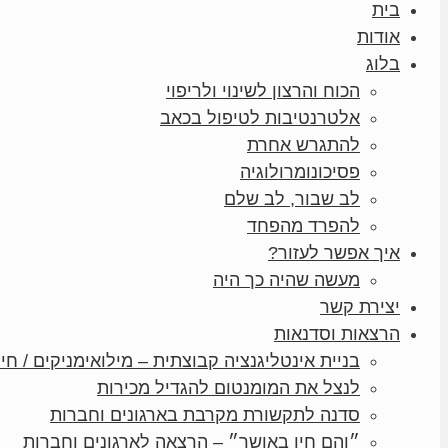
בית
אודות
בלוג
הכוח והרצון לשינוי ולריפוי
אלטרנטיבות לטיפול בכאב
להתגרש אחרת
פסיכונומרולוגיה
לב שבור, לב שלם
להפרד מהפחד
איך אפשר לעזור?
מעשה שהיה כך היה
יצירת קשר
הרצאות וסדנאות
בניית אינטליגנציה קבוצתית – מילואימניקים / חיי
לנצל את המומנטום להגדיל מכירות
סדנה לתקשורת מקרבת בארגונים וחברות
״והם חיו באושר״ – הרצאה לארגונים וחברות