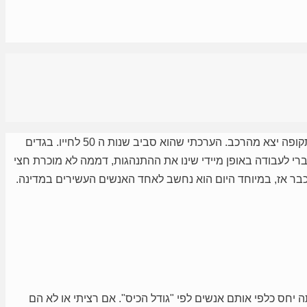
מרצדס S class בצבע שמפנייה בוהקת ביופיה חנתה במקום השמור רק לכבודה. הדלת נפתחה גבר גבוה מבנה גוף שרירי יחסית לגיל ולתקופה יצא מהרכב. הערכתי שהוא סביב שנות ה 50 לחייו. בגדים
ברי לעבודה באופן מיידי שינו את ההתנהגות, דממה לא מוכרת חצי
בר אז, במיוחד היום הוא נחשב לאחד האנשים העשירים במדינה.
ס כלפי אותם אנשים לפי "גודל הכיס". אם רציתי או לא הם