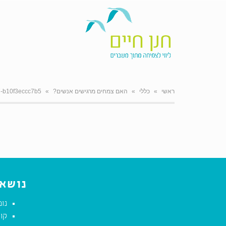
ראשי
»
כללי
»
האם צמחים מרגישים אנשים?
»
-b10f3eccc7b5
נושאי
נומ
קול