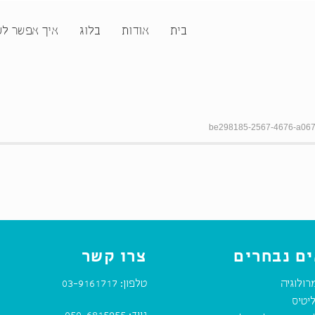
בית
אודות
בלוג
איך אפשר לע
be298185-2567-4676-a067
ם נבחרים
צרו קשר
רולוגיה
טלפון:
03-9161717
יטיס