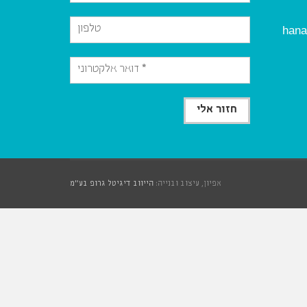
hana
אפיון, עיצוב ובנייה:
הייווב דיגיטל גרופ בע"מ