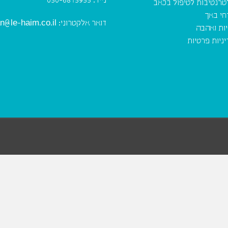
נייד:
050-6815955
טרנטיבות לטיפול בכאב
חי באך
דואר אלקטרוני:
n@le-haim.co.il
יות ואהבה
ניות פרטיות