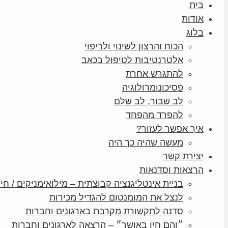
בית
אודות
בלוג
הכוח והרצון לשינוי ולריפוי
אלטרנטיבות לטיפול בכאב
להתגרש אחרת
פסיכונומרולוגיה
לב שבור, לב שלם
להפרד מהפחד
איך אפשר לעזור?
מעשה שהיה כך היה
יצירת קשר
הרצאות וסדנאות
בניית אינטליגנציה קבוצתית – מילואימניקים / חיי
לנצל את המומנטום להגדיל מכירות
סדנה לתקשורת מקרבת בארגונים וחברות
״והם חיו באושר״ – הרצאה לארגונים וחברות