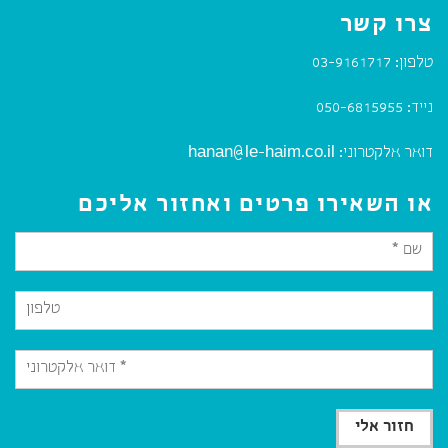
צרו קשר
טלפון:
03-9161717
נייד:
050-6815955
דואר אלקטרוני:
hanan@le-haim.co.il
או השאירו פרטים ואחזור אליכם