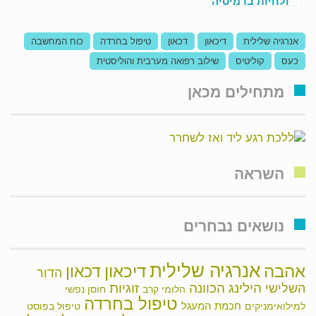
ולחיות ברמיסיה
עם קרוהן
וקוליטיס
אנרגיה שלילית
דיכאון
דכאון
טיפול בחרדה
כוח המחשבה
כעס
קוליטיס
שילוב רפואה מערבית והוליסטית
מתחילים מכאן
השראה
נושאים נבחרים
אנרגיה שלילית
אהבה
דיכאון
דכאון
הדור
הילינג
זוגיות
הכוונה
השלישי
הלומי קרב
חוסן נפשי
טיפול בחרדה
חכמת המעגל
למילואימניקים
טיפול בפוסט