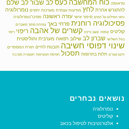
כוח המחשבה
כעס
לב שבור
לב שלם
טראומה
לחץ
נומרולוגיה
להתגרש אחרת
מודעות עצמית
מערכות יחסים
עזרה ראשונה
סיפור אישי
פסיכו־נומרולוגיה
ניסוי המילים על המים
פסיכולוגיה רוחנית
פרחי באך
צמיחה מתוך משברים
קשרים של אהבה
ריפוי
קוליטיס
קשב וריכוז
ריפוי
קופסה
שברון לב
שילוב רפואה מערבית והוליסטית
בגיל השלישי
שינוי דפוסי חשיבה
תובנות לחיים
תורת המספרים
תסכול
תלות בתרופות
תפיסת המציאות
תיקון קשרים
תקשורת מקרבת
נושאים נבחרים
נומרולוגיה
קוליטיס
אלטרנטיבות לטיפול בכאב