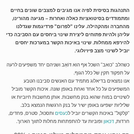
התנהגות בסיסית לפיה אנו מגיבים למצבים שונים בחיים
ומתמודדים בסיטואציות כאלה ואחרות – מגיעה מהורינו,
מהחברה ומהקהילה. עלינו "לפרום" פרדיגמות שגדלנו
עליהן ולהיות פתוחים ליצירת שינוי ביחסים עם הסביבה כדי
להירפא ממחלות. שינוי באיכות הקשר במערכות יחסים
יוביל לשינוי מצב פיזיולוגי.
כשהלב "כואב" השכל אף הוא דּוֹאֵב ושניהם יחד משפיעים לרעה
על תפקוד תקין של כלל הגוף.
אנו נמצאים בדיאלוג מתמיד עם האנשים סביבנו הטבע
המשפיעים על כל אחד ואחת באופן שונה. איכות הקשר מוביל
לשינויים במוח שהוא בנק מחשבות. אותן מחשבות חיוביות או
שליליות ישפיעו באופן ישיר על בנק הרגשות הנמצא בלב.
"קלקול" באיכות הקשרים יוביל ל
כעסים
ותסכול, סטרס, פחדים,
חרדות,
דכאון
ופוביות עד להתפתחות מחלות לתווך הארוך.