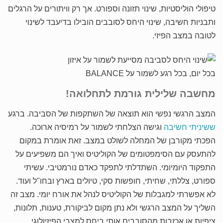
טיפולי הוליסטיות, שינוי תזונה וספורט. אך רק וויתורים על הרגלים
ותבניות חשיבה, שינוי היחס לסובבים הובילו בדיעבד לשינוי
לטובה במצב הפיזי.
בכל יום, בכל רגע לשמור על BALANCE
מחשבה שלילית גורמת לתחלואה!
המצב הרגשי נפשי הוא תוצאה של השתקפות של הסביבה. ברגע
ששיניתי חשיבה
וגישה הצלחתי לשמור על רמיסיה ארוכה.
הפכתי מקורבן של המחלה לשולט במצב. זאת אומרת במקום
להתעסק עם הסימפטומים של הקוליטיס ואיך הם משפיעים על
התפקוד היומיומי. השתדלתי לתפקד כאדם נורמטיבי. עשיתי
ספורט, צללתי, שחיתי, חופשות סקי, טיולים בארץ ובחו"ל ועוד.
לא אפשרתי למגבלות של הקוליטיס לנהל את אורח יומי. מצב זה
השליך על המצב הרגשי ולא נתן מקום לביקורת, טענות, תלונות,
ציפיות או אכזבות מהסובבים אותי ביחס למצבי הפיזיולוגי.