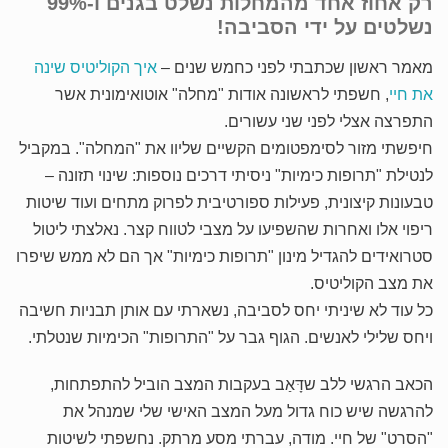
רק אחוז אחד מהמחלות נשלט בגנים ו-99%
נשלטים על ידי הסביבה!
מאמר ראשון שכתבתי לפני כחמש שנים –
איך הקוליטיס שינה
את חיי
, חשפתי לראשונה אודות "מחלה" אוטואימונית אשר
התפרצה אצלי לפני שני עשורים.
חיפשתי מזור לסימפטומים הקשיים שליוו את "המחלה". במקביל
לנטילת "תרופות כימיות" ניסיתי דרכים נוספות: שינוי תזונה –
טבעונות קיצונית, פעילות ספורטיבית לפרוק מתחים ועוד שיטות
ריפוי אלו ואחרות שהשפיעו על מצבי לטווח קצר. נאלצתי ליטול
סטרואידים להגדיל מינון "תרופות כימיות" אך הם לא ממש שיפרו
את מצב הקוליטיס.
כל עוד לא שיניתי יחס לסביבה, נשארתי עם אותן תבניות חשיבה
ויחס שלילי לאנשים. הגוף גבר על "התרופות" הכימיות שנטלתי.
הכאב הרגשי ללב שדָּאַב בעקבות המצב הוביל להתפתחות,
להרגשה שיש כוח גדול מעל המצב האישי שלי שמנהל את
"הסרט" של חיי. מודה, עברתי מסע מרתק. נחשפתי לשיטות