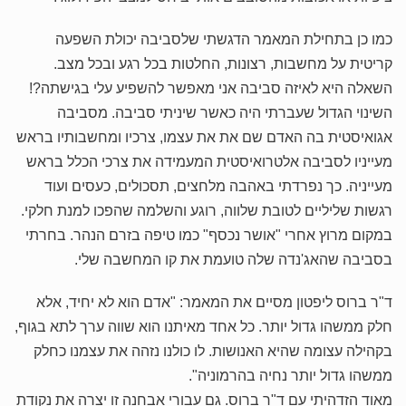
כמו כן בתחילת המאמר הדגשתי שלסביבה יכולת השפעה
קריטית על מחשבות, רצונות, החלטות בכל רגע ובכל מצב.
השאלה היא לאיזה סביבה אני מאפשר להשפיע עלי בגישתה?!
השינוי הגדול שעברתי היה כאשר שיניתי סביבה. מסביבה
אגואיסטית בה האדם שם את את עצמו, צרכיו ומחשבותיו בראש
מעייניו לסביבה אלטרואיסטית המעמידה את צרכי הכלל בראש
מעייניה. כך נפרדתי באהבה מלחצים, תסכולים, כעסים ועוד
רגשות שליליים לטובת שלווה, רוגע והשלמה שהפכו למנת חלקי.
במקום מרוץ אחרי "אושר נכסף" כמו טיפה בזרם הנהר. בחרתי
בסביבה שהאג'נדה שלה טועמת את קו המחשבה שלי.
ד"ר ברוס ליפטון מסיים את המאמר: "אדם הוא לא יחיד, אלא
חלק ממשהו גדול יותר. כל אחד מאיתנו הוא שווה ערך לתא בגוף,
בקהילה עצומה שהיא האנושות. לו כולנו נזהה את עצמנו כחלק
ממשהו גדול יותר נחיה בהרמוניה".
מאוד הזדהיתי עם ד"ר ברוס. גם עבורי אבחנה זו יצרה את נקודת