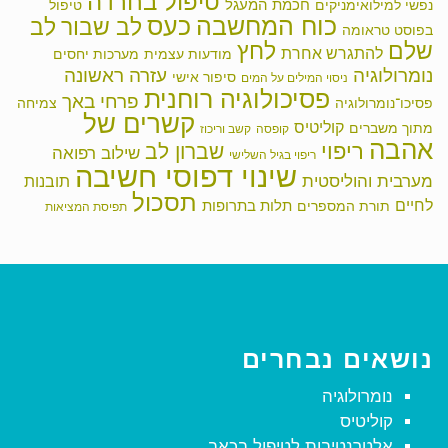
טיפול בחרדה
חכמת המעגל
נפשי למילואימניקים
טיפול
כוח המחשבה
כעס
לב שבור
לב
בפוסט טראומה
שלם
לחץ
להתגרש אחרת
מודעות עצמית
מערכות יחסים
נומרולוגיה
עזרה ראשונה
סיפור אישי
ניסוי המילים על המים
פסיכולוגיה רוחנית
פרחי באך
פסיכו־נומרולוגיה
צמיחה
קשרים של
קוליטיס
מתוך משברים
קופסה
קשב וריכוז
אהבה
ריפוי
שברון לב
שילוב רפואה
ריפוי בגיל השלישי
שינוי דפוסי חשיבה
מערבית והוליסטית
תובנות
תסכול
לחיים
תלות בתרופות
תורת המספרים
תפיסת המציאות
נושאים נבחרים
נומרולוגיה
קוליטיס
אלטרנטיבות לטיפול בכאב