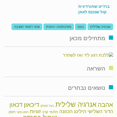
ברז'יט שחורדינית
קול שנכנס לאוזן
חודר לנשמה.
אנרגיה שלילית
כעס
פסיכולוגיה רוחנית
שינוי דפוסי חשיבה
מתחילים מכאן
השראה
נושאים נבחרים
אנרגיה שלילית
אהבה
דיכאון
דכאון
בעל הסולם
הילינג
זוגיות
הכוונה
הדור השלישי
הלומי קרב
חוסן
חוסן נפשי