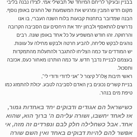
בבניין ובעיקר לריחם המיוחד של תבשילי אמי. לצידו נבנה בליבי
מקום חדש המבין ומרגיש את המשמעות של החגים באופן נוסף.
הבנה שמדובר בתחנות קבועות בלוח השנה העברי, בו אנו
נדרשים להתאסף ולבחון יחד את היחסים עם הסביבה הקרובה
והרחוקה. זהו חודש המשפיע על כל אחד באופן שונה. רבים
נוהגים לבקש סליחה, להביע חרטה ולבקש מחילה על עוונות.
יש המודדים עד כמה הצליחו להתגבר ולהתעלות מהתמקדות
בעצמם לבניית נדבך חדש. עד כמה הותרנו מאחור כעס, אכזבה
ותסכול.
ראשי תיבות אֱלוּ"ל קיצור ל "אני לדודי ודודי לי",
בניית קשרים נכונים בין האדם לסביבה לטבע. יכולת להתמזג כמו
טיפת מים בנהר.
כשישראל הם אגודים ודבוקים יחד באחדות גמור,
אז לאחד יחשבו, ושורה עליהם ה' ברוך הוא, שהוא
אחד. אבל כשחלילה חלק לבם ונפרדים זה מזה, אי
אפשר להם להיות דבוקים באחד ואין השם שורה