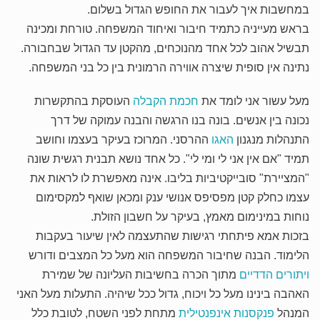
במחשבות איך לעבור את החופש הגדול בשלום.
בראש מעייניה כתמיד חיבור ואיחוד המשפחה. טורחת ומכינה
תבשיל אהוב לכל אחד מהנוכחים, מהקטן עד הגדול שבחבורה.
נתינה אין סופית שיצרה אווירה הרמונית בין כל בני המשפחה.
מעל עשור אני לומד את
חכמת הקבלה
העוסקת בהתקשרות
נכונה בין אנשים. בונה בנו הרגשה והבנה עמוקה של דרך
התנהלות מנגנון
האגו
ההרסני. המרוכז בעיקר בעצמו וחושב
תמיד "אם אין אני לי ומי לי". כל אחד נושא תבנית רגשית שונה
"המציירת" סובייקטיביות בליבו. אינה מאפשרת לו לראות את
עצמו כחלק קטן מפסיפס אנושי ענק ומכאן שואף למקסימום
נוחות במינימום מאמץ, בעיקר על חשבון הזולת.
בזכות אמא פיתחתי רגישות שהתעצמה לאין שיעור בעקבות
הלימוד. הבנה שחיבור המשפחה הוא מעל כל המצבים ודורש
ויתורים הדדיים
מתוך הכרה בחשיבות העליונה של שמירת
האהבה בינינו מעל כל ויכוח, גדול ככל שיהיה. התעלות מעל האני
המנהל
פנקסנות אינפנטילית
מתחת לפני השטח, לטובת כלל