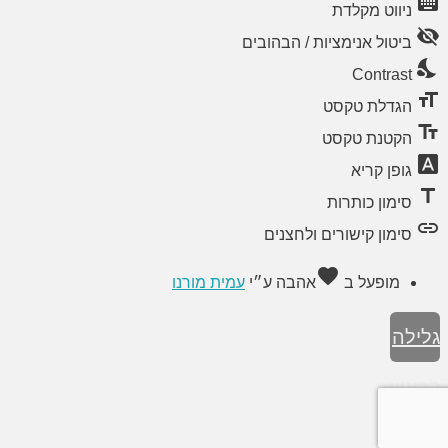
keyboard
ניווט מקלדת
visibility_off
ביטול אנימציות / הבהובים
nights_stay
Contrast
format_size
הגדלת טקסט
text_fields
הקטנת טקסט
font_download
גופן קריא
title
סימון כותרות
link
סימון קישורים ולחצנים
favorite
מופעל ב
אהבה
ע״י
עמית מורנו
גלילה
לראש
העמוד