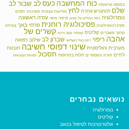
כוח המחשבה
כעס
לב שבור
לב
בפוסט טראומה
שלם
לחץ
להתגרש אחרת
מודעות עצמית
מערכות יחסים
נומרולוגיה
עזרה ראשונה
סיפור אישי
ניסוי המילים על המים
פסיכולוגיה רוחנית
פרחי באך
פסיכו־נומרולוגיה
צמיחה
קשרים של
קוליטיס
מתוך משברים
קופסה
קשב וריכוז
אהבה
ריפוי
שברון לב
שילוב רפואה
ריפוי בגיל השלישי
שינוי דפוסי חשיבה
מערבית והוליסטית
תובנות
תסכול
לחיים
תלות בתרופות
תורת המספרים
תפיסת המציאות
נושאים נבחרים
נומרולוגיה
קוליטיס
אלטרנטיבות לטיפול בכאב