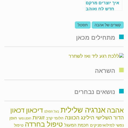
איך יוצרים מרקם
חדש לח ואוהב
באהבה?
קשרים של אהבה
תסכול
מתחילים מכאן
השראה
נושאים נבחרים
אנרגיה שלילית
אהבה
דיכאון
דכאון
בעל הסולם
הילינג
זוגיות
הכוונה
הדור השלישי
הלומי קרב
חוסן
חוסן נפשי
טיפול בחרדה
חכמת המעגל
נפשי למילואימניקים
טיפול