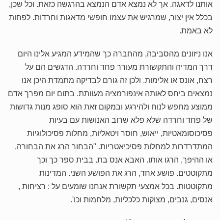
אותנו לדאגה. אך לא נמצא אדם הנמצא בהרגשה כזאת. וכל שכן,
בכלל אין יצור, שמרגיש את עצמו חופשי מדאגות וחרדות. לפחות
לא באמת.
אנו ניזונים מהסביבה, מהחברה כך שהמידע המגיע אלינו היום
דרך המדיה והתקשורת מעורר פחד וחרדה. הדגשים הם על
רצח, אונס או אלימות. ולכן זה גורם לבדיקה מתמדת היכן אנו
נמצאים ביחס לאותה אינפורמציה מעוותת. בתום יום מפרך אדם
ממוצע מחפש לנוח ולהירגע ובמקום זאת הוא סופג מנות גדושות
של פחד וחרדה שלא פלא שרוב האנושות עם בעיות
פסיכוסומאטיות, ייאוש, חוסר ויטאליות, מחלות פסיכולוגיות
המתדרדרות למחלות פסיכיאטריות. "הבחור הרג את הבחורה,
או ההיפך, הרגו אותו. האבא אנס בת. בבית ספר כך וכך
מתקוטטים. פושע אחד, הרג את הפושע השני. המדינות
מתקוטטות. בכל אמצעי תקשורת אנחנו שומעים על : רציחות ,
אנסים, גנבים, מצוקות כלכליות, מלחמות וכו'.