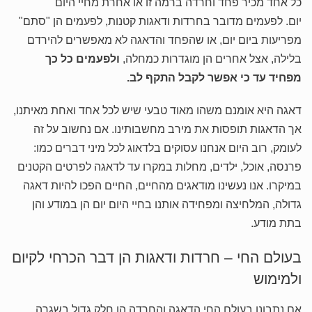
כל אחד מכיר פחד וחרדה ברמה זו או אחרת מחיי היום
יום. לפעמים מדובר בחרדות ודאגות קטנות, לפעמים הן "סתם"
מפריעות ביום יום, או שהפחד והדאגה לא מאפשרים להירדם
בלילה, אצל אחרים הן מוגדרות כמחלה,
ולפעמים כל כך
מפחיד עד כי אפשר לקבל התקף לב.
דאגה היא אומנם משהו מאוד טבעי שיש לכל אחד ואחת מאיתנו,
אך הדאגות תופסות את מירב מחשבותינו. אם נחשוב על זה
לעומק, רוב היום אנחנו עסוקים בלדאוג לכל מיני דברים כמו:
פרנסה, אוכל, ילדים, מחלות במקרו עד לדאגה לפרטים הקטנים
במיקרו. אנו נעשינו מודאגים מהחיים, החיים הפכו להיות דאגה
גדולה, המלחיצה ומפחידה אותנו בחיי היום יום הן במודע והן
בתת מודע.
בעולם החי – חרדות ודאגות הן דבר הכרחי לקיום
ולמימוש
אם נתבונן בעולם החי הדאגה והחרדה הן חלק גדול בשגרה