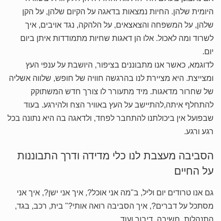
היומית שלהן. החיות נמצאות בדאגה על הקיום שלהן, על הקן
שלהן, על המשפחה והצאצאים, על הלהקה, נגד אויבים, איך
לשרוד ומה לאכול. אלו הן דאגות שחיות מתמודדות איתן ביום
יום.
לדוגמא, כאשר אנו מתבוננים בציפור, היושבת על ענפי העץ
ומצייצת. היא מציירת לנו בהרגשה חוויה של חופש, שלווה אשליה
של שחרור מדאגות. מיד מתעורר לו צורך חדש המשתוקק
להתחלף איתה,להתיישב על העץ באוויר הצח ולהירגע. בעוד
שבפועל אין ביכולתנו להתחבר לפחד, ולדאגה בה היא נתונה בכל
רגע ורגע.
הסביבה מעצבת לנו כלי מדידה ודרך התבוננות
על החיים
גם אנו טרודים יום וליל, ב"מה אני אוכל?, איך אני ישן?, איך אני
מסתכל על דברים?, איך הסביבה רואה אותי?" בית, רכב, בגד,
התנהלות, חשיבה, דיבור ועוד.